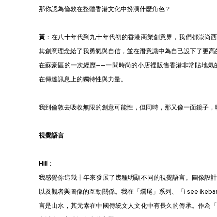
那你認為倫敦在整體香港文化中扮演什麼角色？
黃
：在八十年代到九十年代初的香港商業創意界，我們都崇尚
其創意理念給了我勇氣與自信，並在潛意識中為自己設下了更高
在蘇豪區的一次經歷——一間時尚的小店裡販售香港非常貼地氣
在傳達訊息上的獨特性與力量。
我到倫敦去吸收無限的創意可能性，但同時，那又像一面鏡子，
視覺語言
Hill
：
我感覺你這幾十年來發展了幾種明顯不同的視覺語言。圖像設
以及觀者與圖像的互動關係。我在「爛尾」系列、「i see ikeban
言是山水，其元素在中國傳統文人文化中有長久的傳承。作為