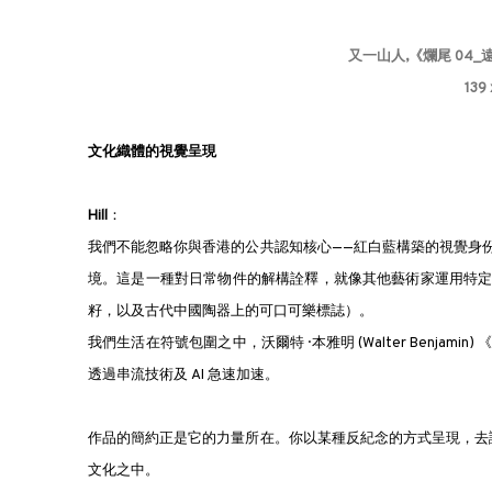
又一山人,《爛尾 04_
139 
文化織體的視覺呈現
Hill
：
我們不能忽略你與香港的公共認知核心——紅白藍構築的視覺身
境。這是一種對日常物件的解構詮釋，就像其他藝術家運用特
籽，以及古代中國陶器上的可口可樂標誌）。
我們生活在符號包圍之中，沃爾特 · 本雅明 (Walter Ben
透過串流技術及 AI 急速加速。
作品的簡約正是它的力量所在。你以某種反紀念的方式呈現，去
文化之中。