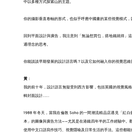
中以多種方式探索山的主題。
你的攝影垂直卷軸的形式，也似乎呼應中國畫的某些視覺模式，
回到平面設計與廣告，我注意到「無論想買乜，搭地鐵就得」
通理念的思考。
你能談談早期發展的設計語言嗎？以及它如何融入你的視覺思維
黃
：
我的前十年，設計語言無疑受到西方影響，包括英國的視覺風
輯封面設計……
1988 年冬天，當我在倫敦 Soho 的一間潮流精品店遇見
本」的圖像與廣告方法——尤其是在港鐵四年半的工作經驗中。
使用中文口語寫作技巧、視覺隱喻及日常生活的手法。這些都能