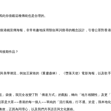
因此你借鑑這種傳統也是合理的。
這個港鐵宣傳海報，非常有趣地採用類似單詞搜尋的概念設計，引發公眾對香港
與後期作品？
格與美學潮流，例如王家衛的《重慶森林》、《墮落天使》電影海報，以及歌手
「紅白藍」袋後，我完全改變了對「傳達方式」的觀點，轉向「地方相關性」及更
觀眾是大眾——香港的每一個人——單純的「流行風格」行不通。於是，我本地
奏效，正因為同理心，以及我們共享語言與文化脈絡。