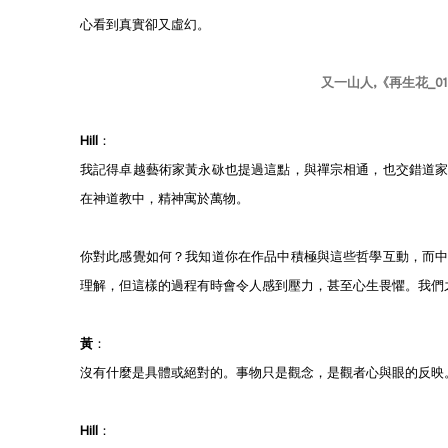
心看到真實卻又虛幻。
又一山人,《再生花_01》
Hill
：
我記得卓越藝術家黃永砯也提過這點，與禪宗相通，也交錯道
在神道教中，精神寓於萬物。
你對此感覺如何？我知道你在作品中積極與這些哲學互動，而
理解，但這樣的過程有時會令人感到壓力，甚至心生畏懼。我們
黃
：
沒有什麼是具體或絕對的。事物只是觀念，是觀者心與眼的反映
Hill
：