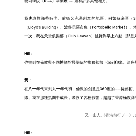
藝術學院（RCA）畢業展……還有許多其他地方。
我也喜歡那些時尚、前衛又充滿創意的地區，例如蘇豪區（Soho
（Lloyd’s Building）、波多貝羅市集（Portobello Mar
一次，我在天堂俱樂部（Club Heaven）跳舞到早上六點（那
Hill
：
你提到在倫敦與不同博物館與學院的接觸都留下深刻印象。這座
黃
：
在八十年代末到九十年代初，倫敦的創意是360度的——從藝
織。我在那種氛圍中成長，吸收了各種影響，超越了香港極度商
又一山人,
《香港前行
/
一》, 
Hill
：