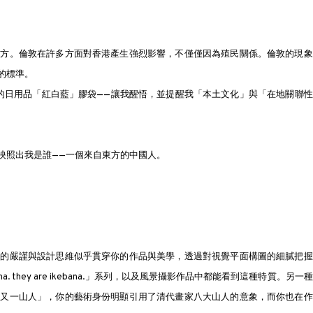
西方。倫敦在許多方面對香港產生強烈影響，不僅僅因為殖民關係。倫敦的現象
的標準。
的日用品「紅白藍」膠袋——讓我醒悟，並提醒我「本土文化」與「在地關聯性
映照出我是誰——一個來自東方的中國人。
計的嚴謹與設計思維似乎貫穿你的作品與美學，透過對視覺平面構圖的細膩把握
a. they are ikebana.」系列，以及風景攝影作品中都能看到這種特質。另一
「又一山人」，你的藝術身份明顯引用了清代畫家八大山人的意象，而你也在作