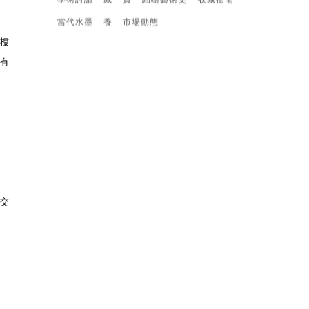
學術討論
藏
賞
細嚼藝術史
收藏指南
當代水墨
養
市場動態
大樓
還有
密交