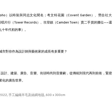
）以時裝與同志文化聞名；考文特花園（Covent Garden）、勞合社
ket）、塔唱片行（Tower Records）、坎登鎮（Camden Town）賣二手貨的攤位——
是九十年代初的事）。
城市對你作為設計師與藝術家的成長有多重要？
術、設計、建築、廣告、音樂、街頭時尚到音樂劇，從傳統到現代再到前衛，緊
業化的廣告世界。
2022, 手工編織羊毛及絲綢地毯, 600 x 300cm