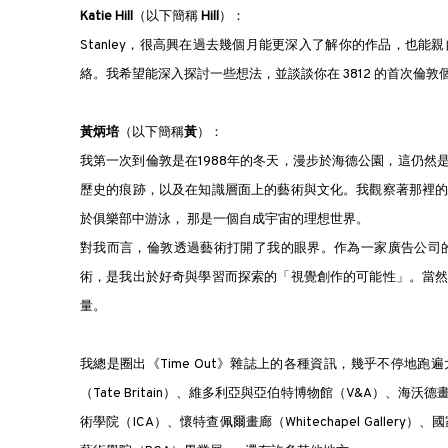
Katie Hill
（
以下簡稱
Hill
）：
Stanley，很高興在過去幾個月能更深入了解你的作品，也
絡。我希望能深入探討一些想法，並談談你在 3812 的首次倫
黃炳培
（以下簡稱
黃
）：
我第一次到倫敦是在1988年的冬天，漫步於海德公園，這仍
歷史的痕跡，以及在知識層面上的藝術與文化。我觀察著那裡
於俱樂部中游泳， 那是一個自成宇宙的理想世界。
對我而言，倫敦透過藝術打開了我的眼界。作為一家廣告公司
術，是我出於好奇與學習而探索的「視覺創作的可能性」。當
量。
我總是圈出《Time Out》雜誌上的各種資訊，幾乎不停地跑遍大
（Tate Britain）、維多利亞與亞伯特博物館（V&A）、海沃德畫廊（Ha
術學院（ICA）、懷特查佩爾畫廊（Whitechapel Gallery）、國家肖