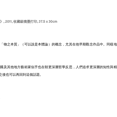
, 2011, 收藏級噴墨打印,
37.5 x 30cm
家「物之本質」（可以說是本體論）的概念，尤其在他早期觀念作品中。同樣地
中國及其他地方藝術家似乎也在朝更深層哲學反思，人們追求更深層的知性與精
之後也可以再回到這個話題。
。