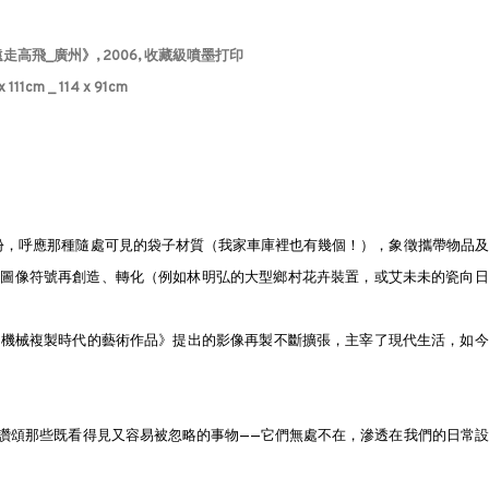
遠走高飛_廣州》, 2006, 收藏級噴墨打印
x 111cm _ 114 x 91cm
份，呼應那種隨處可見的袋子材質（我家車庫裡也有幾個！），象徵攜帶物品及
定圖像符號再創造、轉化（例如林明弘的大型鄉村花卉裝置，或艾未未的瓷向日
jamin) 《機械複製時代的藝術作品》提出的影像再製不斷擴張，主宰了現代生活，如
讚頌那些既看得見又容易被忽略的事物——它們無處不在，滲透在我們的日常設