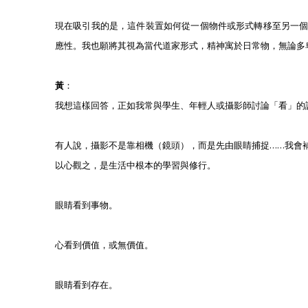
現在吸引我的是，這件裝置如何從一個物件或形式轉移至另一
應性。我也願將其視為當代道家形式，精神寓於日常物，無論多
黃
：
我想這樣回答，正如我常與學生、年輕人或攝影師討論「看」的
有人說，攝影不是靠相機（鏡頭），而是先由眼睛捕捉……我會
以心觀之，是生活中根本的學習與修行。
眼睛看到事物。
心看到價值，或無價值。
眼睛看到存在。