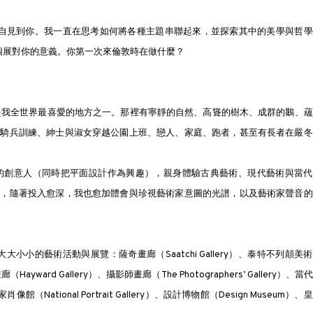
能親自見到你。我一直在思考如何將各種主題串聯起來，並探索其中的美學與哲
敦個展對你的意義。
你第一次來倫敦時在做什麼？
然是我全世界最喜愛的地方之一。那裡有寧靜的自然、高聳的樹木、成群的鵝、
的騎兵訓練、紳士與淑女穿越公園上班、戀人、家庭、跑者，甚至有長者在嚴冬
的創意人（同時把平面設計作為興趣），親身體驗古典藝術、現代藝術與當代
然，隨著投入愈深，我也愈加體會與珍視藝術家意圖的光譜，以及藝術家聲音的
大小小的藝術活動與展覽：薩奇畫廊（Saatchi Gallery）、泰特不列顛美
yward Gallery）、攝影師畫廊（The Photographers’ Gallery）、當
像館（National Portrait Gallery）、設計博物館（Design Museum）、