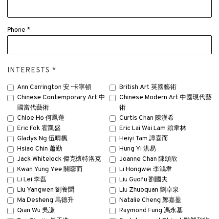
Phone *
INTERESTS *
Ann Carrington 安 · 卡寧頓
British Art 英國藝術
Chinese Contemporary Art 中
Chinese Modern Art 中國現代藝
國當代藝術
術
Chloe Ho 何鳳蓮
Curtis Chan 陳漢希
Eric Fok 霍凱盛
Eric Lai Wai Lam 賴韋林
Gladys Ng 伍晴楓
Heiyi Tam 譚喜而
Hsiao Chin 蕭勤
Hung Yi 洪易
Jack Whitelock 傑克·懷特洛克
Joanne Chan 陳頌欣
Kwan Yung Yee 關蓉而
Li Hongwei 李鴻韋
Li Lei 李磊
Liu Guofu 劉國夫
Liu Yangwen 劉養聞
Liu Zhuoquan 劉卓泉
Ma Desheng 馬德升
Natalie Cheng 鄭嘉盈
Qian Wu 吳謙
Raymond Fung 馮永基