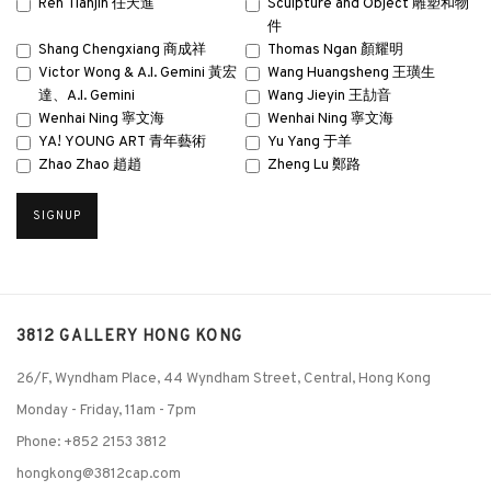
Ren Tianjin 任天進
Sculpture and Object 雕塑和物
件
Shang Chengxiang 商成祥
Thomas Ngan 顏耀明
Victor Wong & A.I. Gemini 黃宏
Wang Huangsheng 王璜生
達、A.I. Gemini
Wang Jieyin 王劼音
Wenhai Ning 寧文海
Wenhai Ning 寧文海
YA! YOUNG ART 青年藝術
Yu Yang 于羊
Zhao Zhao 趙趙
Zheng Lu 鄭路
SIGNUP
3812 GALLERY HONG KONG
26/F, Wyndham Place, 44 Wyndham Street, Central, Hong Kong
Monday - Friday,
11am - 7pm
Phone: +852 2153 3812
hongkong@3812cap.com