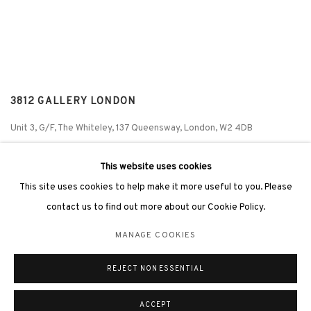
3812 GALLERY LONDON
Unit 3, G/F, The Whiteley, 137 Queensway, London, W2 4DB
Tuesday - Sunday, 11am - 7pm
This website uses cookies
Phone: +44 203 982 1863
This site uses cookies to help make it more useful to you. Please
london@3812cap.com
contact us to find out more about our Cookie Policy.
MANAGE COOKIES
REJECT NON ESSENTIAL
MANAGE COOKIES
©2026 3812 GALLERY. ALL RIGHTS RESERVED.
SITE BY ARTLOGIC
ACCEPT