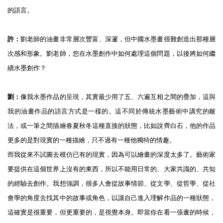
的語言。
許：
劉老師的油畫非常層次豐富、深邃，但中國水墨畫很難創造出那種層
次感和形象。劉老師，您在水墨創作中如何處理這個問題，以後將如何繼
續水墨創作？
劉：
像我水墨作品的呈現，其實最少用了五、六遍互相之間的疊加，這與
我的油畫作品的語言方式是一樣的。這不同於傳統水墨藝術中講究的皴
法，或一筆之間描繪春夏秋冬這種直接的狀態，比如說齊白石，他的作品
更多的是對現實的一種描繪，只不過有一種他獨特的情趣。
而我從來不試圖去模仿已有的現實，因為可以繪畫的深度太多了。藝術家
要提供在這個世界上沒有的東西，所以不能用日常的、大家共識的、共知
的經驗去創作。我想強調，很多人會從故事情節、從文學、從哲學、從社
會學的角度去找其中的故事或角色，以讓自己進入理解作品的一種狀態，
這確實是很重要，但更重要的，是視覺本身。即當你在看一張畫的時候，