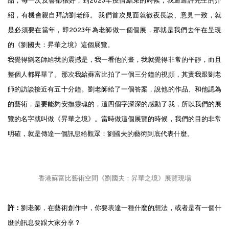
品，每一次反響都很好；到2023年疫情結束的時候，我通過許先生的介
紹，有機會親自拜訪劉老師。 我們首次見面就徹夜長談、意見一致，就
是必須要在當年，即2023年為老師做一個個展，那就是我們去年在呈現
的《劉國夫：昇華之境》這個展覽。
我覺得劉老師給我的震撼是，我一看他的畫，我就覺得非常的平靜，而且
整個人都昇華了。那次我給蘇富比拍了一個三分鐘的視頻，其實我跟劉老
師的訪談接近有五十分鐘。劉老師給了一個答案，說他的作品、和他認為
的藝術，是要能夠安撫靈魂的，這四個字深深的感動了我，所以我們的展
覽的名字就叫做《昇華之境》。當時做這個展覽的時候，我們的目的非常
明確，就是傳達一個訊息給觀眾：劉國夫的藝術到底代表什麼。
香港蘇富比藝術空間《劉國夫：昇華之境》展覽現場
許：
劉老師，在藝術創作中，你要表達一種什麼的想法，或者是有一個什
麼的訊息要跟大家分享？