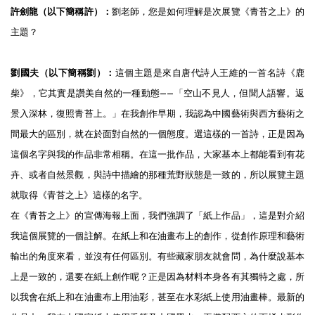
許劍龍（以下簡稱許）：
劉老師，您是如何理解是次展覽《青苔之上》的
主題？
劉國夫（以下簡稱劉）：
這個主題是來自唐代詩人王維的一首名詩《鹿
柴》，它其實是讚美自然的一種動態——「空山不見人，但聞人語響。返
景入深林，復照青苔上。」在我創作早期，我認為中國藝術與西方藝術之
間最大的區別，就在於面對自然的一個態度。選這樣的一首詩，正是因為
這個名字與我的作品非常相稱。在這一批作品，大家基本上都能看到有花
卉、或者自然景觀，與詩中描繪的那種荒野狀態是一致的，所以展覽主題
就取得《青苔之上》這樣的名字。
在《青苔之上》的宣傳海報上面，我們強調了「紙上作品」，這是對介紹
我這個展覽的一個註解。在紙上和在油畫布上的創作，從創作原理和藝術
輸出的角度來看，並沒有任何區別。有些藏家朋友就會問，為什麼說基本
上是一致的，還要在紙上創作呢？正是因為材料本身各有其獨特之處，所
以我會在紙上和在油畫布上用油彩，甚至在水彩紙上使用油畫棒。最新的