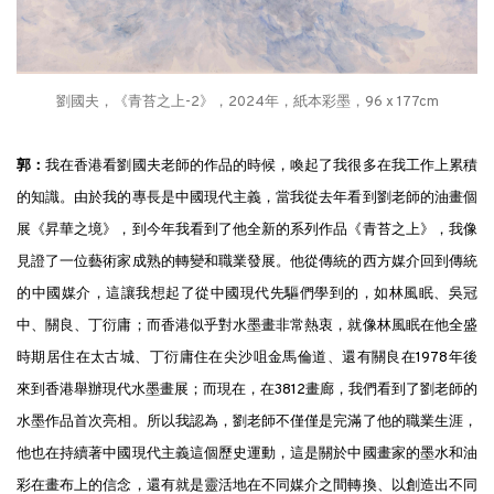
劉國夫，《青苔之上-2》，2024年，紙本彩墨，96 x 177cm
郭：
我在香港看劉國夫老師的作品的時候，喚起了我很多在我工作上累積
的知識。由於我的專長是中國現代主義，當我從去年看到劉老師的油畫個
展《昇華之境》，到今年我看到了他全新的系列作品《青苔之上》，我像
見證了一位藝術家成熟的轉變和職業發展。他從傳統的西方媒介回到傳統
的中國媒介，這讓我想起了從中國現代先驅們學到的，如林風眠、吳冠
中、關良、丁衍庸；而香港似乎對水墨畫非常熱衷，就像林風眠在他全盛
時期居住在太古城、丁衍庸住在尖沙咀金馬倫道、還有關良在1978年後
來到香港舉辦現代水墨畫展；而現在，在3812畫廊，我們看到了劉老師的
水墨作品首次亮相。所以我認為，劉老師不僅僅是完滿了他的職業生涯，
他也在持續著中國現代主義這個歷史運動，這是關於中國畫家的墨水和油
彩在畫布上的信念，還有就是靈活地在不同媒介之間轉換、以創造出不同