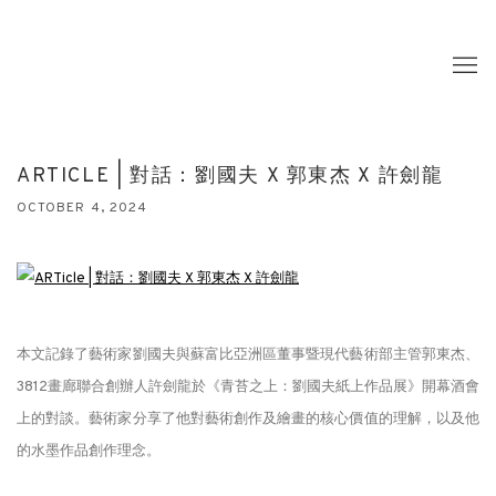
ARTICLE | 對話：劉國夫 X 郭東杰 X 許劍龍
OCTOBER 4, 2024
本文記錄了藝術家劉國夫與蘇富比亞洲區董事暨現代藝術部主管郭東杰、
3812畫廊聯合創辦人許劍龍於《青苔之上：劉國夫紙上作品展》開幕酒會
上的對談。藝術家分享了他對藝術創作及繪畫的核心價值的理解，以及他
的水墨作品創作理念。