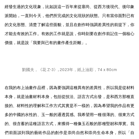
經發生過的文化現象，比如說這一百年來從塞尚、從西方後現代、後印象
派開始，一直到今天，他們所完成的文化現狀的狀態。只有當你面對已有
的文化形態、清楚了解這些面貌，並且在創作時強調差異性的前提下，你
才能去有效的工作。有效的工作就是說，你時刻要在創作前記住一個核心
價值，就是說「我要與已有的畫作產生距離」。
劉國夫，《花 Z-3》, 2023年，紙上油彩，74 x 80cm
在我的布上油畫作品裡，因為要強調這種異有的差異性，所以我是從材料
本身，就是油畫材料本身，包括從技法、語言方式出發，是和西方那種直
接的、材料性的理解和工作方式其實是不一樣的，因為希望我的作品有更
多的中國的水性的、玉一般的通透質感。我希望用一種很薄的、很東方式
的、很含蓄的這種語言方式，來獲得一種像玉石般的那種堅韌和厚實。我
們前面談到我的藝術作品的創作是崇尚自然和崇尚生命本身，所以「自