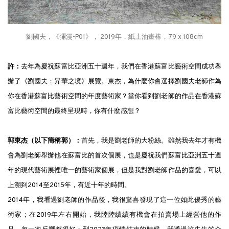
劉國夫，《彌漫-P01》， 2019年，紙上油畫棒，79 x 108cm
許：
去年為慶祝蘇富比亞洲五十週年，我們在香港蘇富比藝術空間成功舉
辦了《劉國夫：昇華之境》展覽。東杰，為什麼你會選擇劉國夫老師作為
你在香港蘇富比藝術空間的年度藝術家？當你看到劉老師的作品在香港蘇
富比藝術空間的最終呈現時，你有什麼感想？
郭東杰（以下簡稱郭）：
首先，我是劉老師的大粉絲。雖然我去年才有機
會為劉老師舉辦他在蘇富比的首次個展，也是慶祝我們蘇富比亞洲五十週
年的現代藝術展裡唯一的藝術家個展，但是我對劉老師作品的喜愛，可以
上溯到2014至2015年，有近十年的時間。
2014年，我看過劉老師的作品後，我很驚喜發現了這一位如此優秀的藝
術家；在2019年左右開始，我陸陸續續有機會在拍賣場上經營他的作