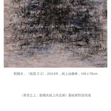
劉國夫，《無題 Z-2》, 2024年，紙上油畫棒，108 x 78cm
《青苔之上：劉國夫紙上作品展》藝術家對談現場