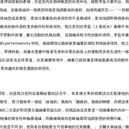
的選擇或探索的產物，亦是其內在精神氣質的自然外化。縱觀李磊大量作品，我
路線。這條路線的一個典型特徵是強調藝術的過程，如海明威所言──「一切都
於情緒型或直覺型，更加注重畫面的表現性而不是構成性，更加強調即興偶發的
象藝術的創作過程更具動作性和表現性。我注意到在李磊《上善若水》畫冊中有
手臂動作揮灑，畫出流動的色塊結構。 這個極具暗示性的動作表明，李磊作畫
erformativity 特性。風格體現出藝術家更偏重於感性和情緒表現性。較
脫、即興特點，就像水墨畫中隨著毛筆和水墨在紙張上的運動而具有生成性一樣
磊比波洛克走得更遠，在其繪畫情境中，繪畫已經就像是傳統戲劇表演的動作
，更加趨向於隨意灑脫的表現性。
豐富，但是我注意到這龐雜紛繁的語言中， 有某種主導的視覺語法支配著他的
發現， 西方藝術有一個從「線描的」風格向「圖繪的」風格的轉變，具體說來
圖繪的二分是針對寫實主義繪畫而提出的，但我認為這其實是一切繪畫都內含的
重物像的實在性和輪廓邊緣，而圖繪風格則忽略輪廓而強調形態的視覺印象。「
方面是不同 的，然而各自都能產生可視事物的完美圖畫。」 沃爾夫林線描／