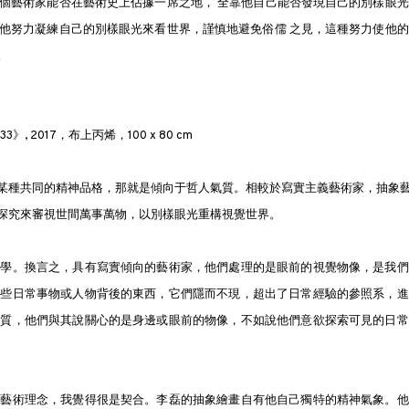
個藝術家能否在藝術史上佔據一席之地， 全靠他自己能否發現自己的別樣眼光
他努力凝練自己的別樣眼光來看世界，謹慎地避免俗儒 之見，這種努力使他的
。
》, 2017，布上丙烯，100 x 80 cm
某種共同的精神品格，那就是傾向于哲人氣質。相較於寫實主義藝術家，抽象
探究來審視世間萬事萬物，以別樣眼光重構視覺世界。
上學。換言之，具有寫實傾向的藝術家，他們處理的是眼前的視覺物像，是我們
這些日常事物或人物背後的東西，它們隱而不現，超出了日常經驗的參照系，進
氣質，他們與其說關心的是身邊或眼前的物像，不如說他們意欲探索可見的日常
的藝術理念，我覺得很是契合。李磊的抽象繪畫自有他自己獨特的精神氣象。他