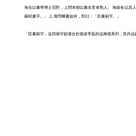
海岳以書學博士召對，上問本朝以書名世者熟人。 海嶽各以其
蘇軾畫字。」 上 復問卿書如何，對曰：「臣書刷字。」
「臣書刷字」這四個字頗適合於描述李磊的這兩個系列，其作品