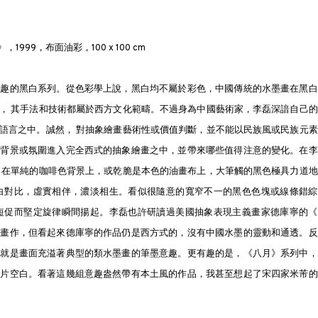
》，1999，布面油彩，100 x 100 cm
意趣的黑白系列。從色彩學上說，黑白均不屬於彩色，中國傳統的水墨畫在黑白
， 其手法和技術都屬於西方文化範疇。不過身為中國藝術家，李磊深諳自己的
語言之中。誠然， 對抽象繪畫藝術性或價值判斷，並不能以民族風或民族元素
種背景或氛圍進入完全西式的抽象繪畫之中，並帶來哪些值得注意的變化。在李
 在單純的咖啡色背景上，或乾脆是本色的油畫布上，大筆觸的黑色極具力道地
白對比，虛實相伴，濃淡相生。看似很隨意的寬窄不一的黑色色塊或線條錯綜
短促而堅定旋律瞬間揚起。李磊也許研讀過美國抽象表現主義畫家德庫寧的《
象畫作，但看起來德庫寧的作品仍是西方式的，沒有中國水墨的靈動和通透。反
那就是畫面充溢著典型的類水墨畫的筆墨意趣。更有趣的是，《八月》系列中，
大片空白。看著這幾組意趣盎然帶有本土風的作品，我甚至想起了宋四家米芾的