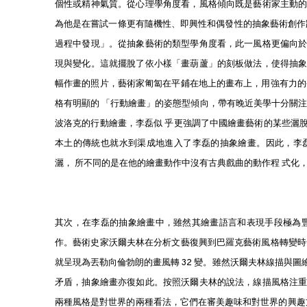
個性或精神氣質。從心理學角度看，風格傾向既是藝術家主動
為他是在嘗試一條更有隨機性、即興性和偶發性的抽象藝術創作
過程中發現」。從抽象藝術的類型學角度看，此一風格更偏向
現與變化。這就擺脫了依小樣「畫葫蘆」的刻板做法，使得抽
幅作畫的照片，藝術家匍匐在平鋪在地上的畫布上，用強有力的
格有明顯的 「行動繪畫」的姿態型傾向，帶有晚近美學十分關注的 p
波洛克的行動繪畫，李磊似 乎更強調了中國繪畫藝術的某些灑
本土的傳統也就水到渠成地進入了李磊的抽象繪畫。因此，李
灑， 所不同的是在他的繪畫動作中沒有古典戲曲的動作程 式化
其次，在李磊的抽象繪畫中，雖然其繪畫語言和表現手段極為
作。藝術史家沃爾夫林在分析文藝復興到巴羅克藝術風格轉變時
就呈現為丟勒向倫勃朗的畫風轉 32 變。雖然沃爾夫林線描與
矛盾，抽象繪畫亦復如此。按照沃爾夫林的說法，線描風格注
兩種風格是對世界的兩種看法，它們在審美趣味和對世界的興趣