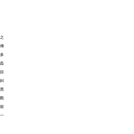
之
傳
多
磊
掠
糾
黑
觀
留
一