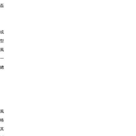
磊
式或
態型
種風
一
總
風
格
其