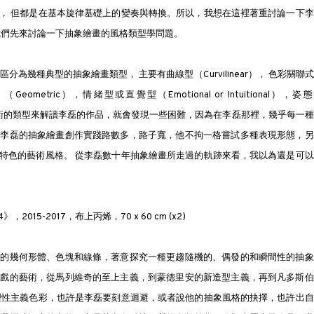
， 但都是在基本旋律基礎上的變奏與轉換。所以，我想在這裡著重討論一下李
我們先來討論一下抽象繪畫的風格類型學問題。
為幾種典型的抽象繪畫類型， 主要有曲線型（Curvilinear）， 色彩關聯
何型 （Geometric），情緒型或直覺型（Emotional or Intuitional），姿
這些抽象藝術的類型來解讀李磊的作品，就會發現一些困難，因為在李磊那裡，幾乎每一
明李磊的抽象繪畫創作實踐路數多，路子寬，他不拘一格嘗試多種表現形態，另
特色的藝術風格。 從李磊數十年抽象繪畫所走過的軌跡來看，我以為還是可以
015-2017，布上丙烯，70 x 60 cm (x2)
性的幾何形體、色塊和線條，著意探究一種更趨隨機的、偶發的和瞬間性的抽象
遊戲的藝術，從馬列維奇的至上主義，到蒙德里安的新造型主義，再到凡多斯伯
理性主義色彩，也許是李磊要刻意迴避，或者說他的抽象風格的抉擇，也許出自