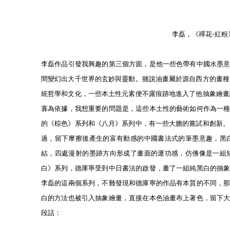
李磊，《
禪花-紅粉
李磊作品引發我興趣的第三個方面，是他一些色帶有中國水墨
間變幻出大千世界的玄妙與靈動。雖說油畫屬於源自西方的畫種
統哲學和文化，一些本土性元素便不露痕跡地進入了他抽象繪畫
寡為依據，我想重要的問題是，這些本土性的藝術如何作為一
的《棕色》系列和《八月》系列中，有一些大膽的嘗試和創新。
過，留下摩擦後產生的富有動感的中國書法式的筆墨意趣，黑
結，四處漫射的墨跡方向形成了畫面的運功感，仿佛像是一組
白》系列，德庫寧受到中日書法的啟發，畫了一組純黑白的抽
李磊的這兩個系列，不難發現和德庫寧的作品有本質的不同，
白的方法也被引入抽象繪畫，直接在本色油畫布上著色，留下
段話：