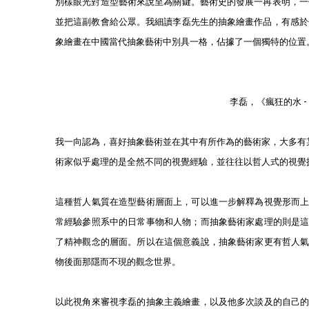
別樣眼光對造型藝術來說至為關鍵。藝術史的發展一再表明，一
並把這副教會給公眾。我細讀李磊先生的抽象繪畫作品，有感於
象繪畫在中國當代抽象藝術中別具一格，佔據了一個獨特的位置
李磊，《瘋狂的水 - 33
我一向認為，喜好抽象藝術並在其中有所作為的藝術家，大多有
術家似乎處理的是全然不同的視覺經驗，並往往以哲人式的視覺
這種哲人氣質在造型藝術層面上，可以進一步解釋為視覺形而
常經驗參照系中的日常事物和人物；而抽象藝術家處理的則是
了精神觀念的層面。所以在這個意義說，抽象藝術家更有哲人
物後面那隱而不現的觀念世界。
以此視角來審視李磊的抽象主義繪畫，以及他多次談及的自己