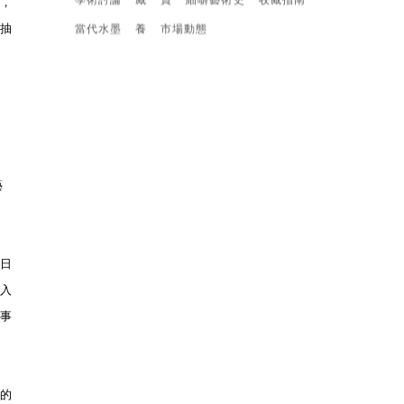
學術討論
藏
賞
細嚼藝術史
收藏指南
，
抽
當代水墨
養
市場動態
藝
日
入
事
的