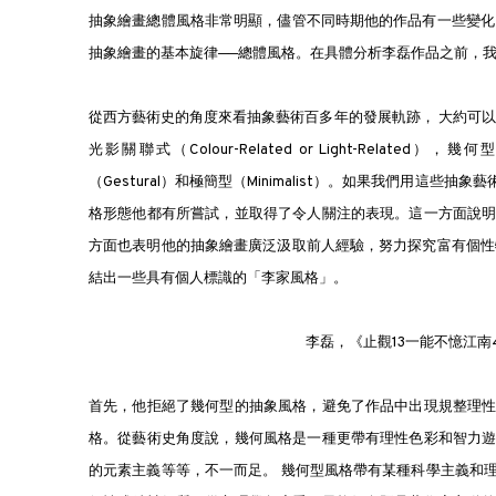
抽象繪畫總體風格非常明顯，儘管不同時期他的作品有一些變化
抽象繪畫的基本旋律──總體風格。在具體分析李磊作品之前，
從西方藝術史的角度來看抽象藝術百多年的發展軌跡， 大約可以區分
光影關聯式（Colour-Related or Light-Related），幾
（Gestural）和極簡型（Minimalist）。如果我們用
格形態他都有所嘗試，並取得了令人關注的表現。這一方面說
方面也表明他的抽象繪畫廣泛汲取前人經驗，努力探究富有個性
結出一些具有個人標識的「李家風格」。
李磊，《止觀13一能不憶江南4》，2
首先，他拒絕了幾何型的抽象風格，避免了作品中出現規整理
格。從藝術史角度說，幾何風格是一種更帶有理性色彩和智力
的元素主義等等，不一而足。 幾何型風格帶有某種科學主義和