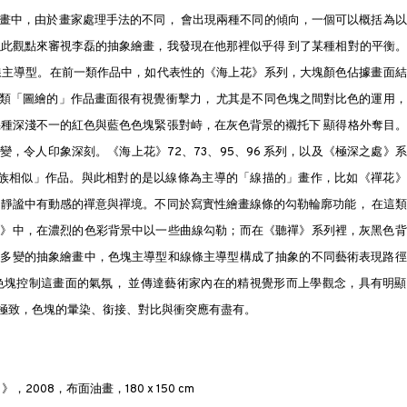
畫中，由於畫家處理手法的不同， 會出現兩種不同的傾向，一個可以概括為以
以此觀點來審視李磊的抽象繪畫，我發現在他那裡似乎得 到了某種相對的平衡
線主導型。在前一類作品中，如代表性的《海上花》系列，大塊顏色佔據畫面結
類「圖繪的」作品畫面很有視覺衝擊力， 尤其是不同色塊之間對比色的運用，
幾種深淺不一的紅色與藍色色塊緊張對峙，在灰色背景的襯托下 顯得格外奪目
，令人印象深刻。《海上花》72、73、95、96 系列，以及《極深之處》
家族相似」作品。與此相對的是以線條為主導的「線描的」畫作，比如《禪花》
出靜謐中有動感的禪意與禪境。不同於寫實性繪畫線條的勾勒輪廓功能， 在這
潮》中，在濃烈的色彩背景中以一些曲線勾勒；而在《聽禪》系列裡，灰黑色背
富多變的抽象繪畫中，色塊主導型和線條主導型構成了抽象的不同藝術表現路徑
色塊控制這畫面的氣氛， 並傳達藝術家內在的精視覺形而上學觀念，具有明顯
極致，色塊的暈染、銜接、對比與衝突應有盡有。
1
》，2008，布面油畫，180 x 150 cm