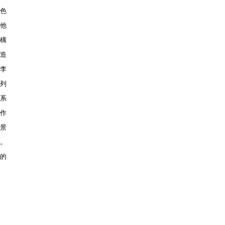
色
。他
構
造
。李
系列
系
類作
景
。
的