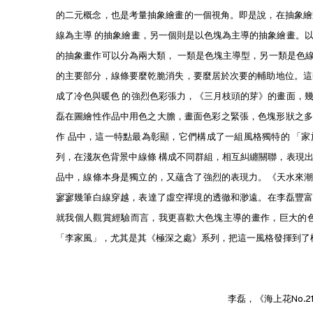
的二元概念，也是考量抽象繪畫的一個視角。即是說，在抽象繪
線為主導 的抽象繪畫，另一個則是以色塊為主導的抽象繪畫。
的抽象畫作可以分為兩大類， 一類是色塊主導型，另一類是色
的主要部分，線條要麼乾脆消失，要麼居於次要的輔助地位。這
成了冷色與暖色 的強烈色彩張力，《三月枝頭的芽》的畫面，
磊在圖繪性作品中用色之大膽，畫面色彩之緊張，色塊形狀之多變
作 品中，這一特點最為彰顯，它們構成了一組風格獨特的 「
列，在淺灰色背景中線條 構成不同群組，相互糾纏關聯，表現
品中，線條本身是獨立的，又蘊含了強烈的表現力。《天水來
寥寥幾筆白線穿越，表達了虛空禪境的透徹和渺遠。在李磊豐
就我個人觀賞經驗而言，我更喜歡大色塊主導的畫作，巨大的
「李家風」，尤其是其《極深之處》系列，把這一風格發揮到了
李磊，《
海上花No.2