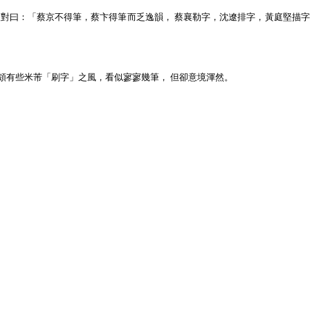
人對曰：「蔡京不得筆，蔡卞得筆而乏逸韻， 蔡襄勒字，沈遼排字，黃庭堅描
頗有些米芾「刷字」之風，看似寥寥幾筆， 但卻意境渾然。