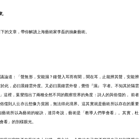
章。
授周憲筆下的文章，帶你解讀上海藝術家李磊的抽象藝術。
曾議論道：「聲無形，安能濕？鐘聲入耳而有聞，聞在耳，止能辨其聲，安能辨
儒於此，必曰晨鐘雲外度。又必曰晨鐘雲外發，覺悟『濕』 字者。不知其於隔
」這裡，葉燮指出了兩種全然不同的觀察世界的角度：詩人的與俗儒的， 前者
；俗儒則人云亦云想像力貧困，無法得此境界。這其實就是藝術所以存在的重要
知藝術所以為藝術的秘訣，達芬奇說，藝術是「教導人們學會看」。其實，杜
學會看」的別樣眼光。