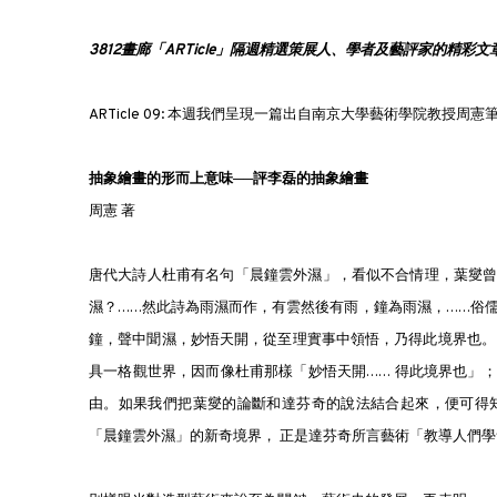
3812畫廊「ARTicle」隔週精選策展人、學者及藝評家的精彩文
ARTicle 09: 本週我們呈現一篇出自南京大學藝術學院教
抽象繪畫的形而上意味──評李磊的抽象繪畫
周憲 著
唐代大詩人杜甫有名句「晨鐘雲外濕」，看似不合情理，葉燮
濕？……然此詩為雨濕而作，有雲然後有雨，鐘為雨濕，……俗
鐘，聲中聞濕，妙悟天開，從至理實事中領悟，乃得此境界也。
具一格觀世界，因而像杜甫那樣「妙悟天開…… 得此境界也」
由。如果我們把葉燮的論斷和達芬奇的說法結合起來，便可得
「晨鐘雲外濕」的新奇境界， 正是達芬奇所言藝術「教導人們