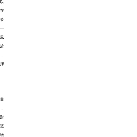
以
在
發
一
風
之於
，
揮
畫
，
一對
這
圖繪