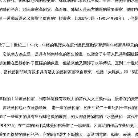
苦苦掙扎。例如徐悲鴻的歷史畫、林風眠的巴黎現代主義、石魯、傅抱石的水
的藝術語言。嶺南畫家高劍父、高奇峰、陳樹人是南方地區的重要畫家，他們
運動反過來又影響了廣東的年輕畫家，比如趙少昂（1905-1998年），他
作展示了二十世紀二十年代，年輕的毛澤東在廣州農民運動講習所與年輕新兵聊天的
。它以南方為主題，是具有嶺南特色的歷史繪畫，也契合了中華人民共和國建
趙無極在巴黎創作了巨幅的抽象畫，但後來他又回歸了水墨傳統。直到二十世
時，當代藝術領域有很多具有活力的藝術家都來自廣東，包括「大尾象」和「陽
年輕的工筆畫藝術家，到李津這樣有表現力的當代人文主義作品，後者在拍賣
。書法藝術也正在蓬勃發展， 老一輩的藝術家，如出生於二十世紀四十年代的
加了一些重要的具有里程碑意義的展覽，如大都會博物館的《水墨藝術：當代
19-1975）在牛津的阿什莫林美術館舉辦了一場畫展。呂壽琨的作品在藝術史上
重要而複雜的藝術話語，它的創作潛力不斷擴大，滲透到電影、動畫、表演、