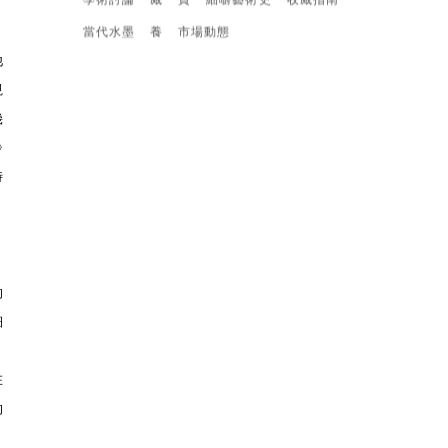
學術討論
藏
賞
細嚼藝術史
收藏指南
當代水墨
養
市場動態
他
視
幾
》
時
的
細
在
的