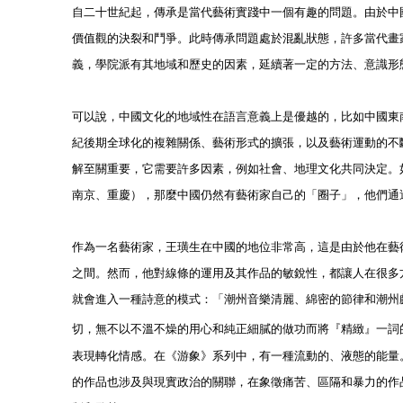
自二十世紀起，傳承是當代藝術實踐中一個有趣的問題。由於中
價值觀的決裂和鬥爭。此時傳承問題處於混亂狀態，許多當代畫
義，學院派有其地域和歷史的因素，延續著一定的方法、意識形
可以說，中國文化的地域性在語言意義上是優越的，比如中國東
紀後期全球化的複雜關係、藝術形式的擴張，以及藝術運動的不
解至關重要，它需要許多因素，例如社會、地理文化共同決定。
南京、重慶），那麼中國仍然有藝術家自己的「圈子」，他們通
作為一名藝術家，王璜生在中國的地位非常高，這是由於他在藝
之間。然而，他對線條的運用及其作品的敏銳性，都讓人在很多
就會進入一種詩意的模式：「潮州音樂清麗、綿密的節律和潮州
切，無不以不溫不燥的用心和純正細膩的做功而將『精緻』一詞
表現轉化情感。在《游·象》系列中，有一種流動的、液態的能
的作品也涉及與現實政治的關聯，在象徵痛苦、區隔和暴力的作