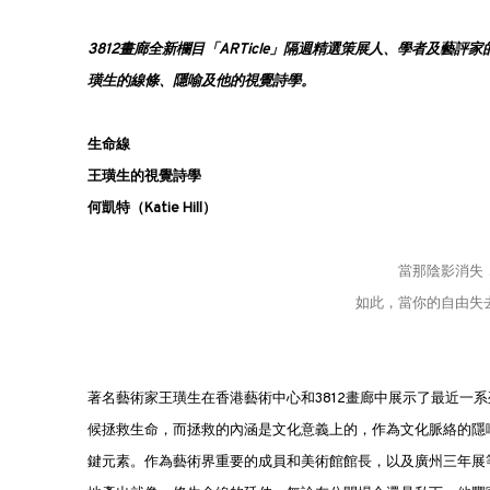
3812畫廊全新欄目「ARTicle」隔週精選策展人、學者及藝
璜生的線條、隱喻及他的視覺詩學。
生命線
王璜生的視覺詩學
何凱特（Katie Hill）
當那陰影消失
如此，當你的自由失
著名藝術家王璜生在香港藝術中心和3812畫廊中展示了最近一
候拯救生命，而拯救的內涵是文化意義上的，作為文化脈絡的隱
鍵元素。作為藝術界重要的成員和美術館館長，以及廣州三年展