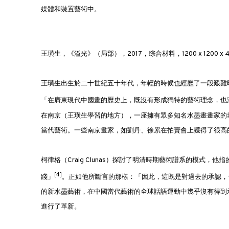
媒體和裝置藝術中。
王璜生，《溢光》（局部），2017，综合材料，1200 x 1200 x 4
王璜生出生於二十世紀五十年代，年輕的時候也經歷了一段艱難
「在廣東現代中國畫的歷史上，既沒有形成獨特的藝術理念，也
在南京（王璜生學習的地方），一座擁有眾多知名水墨畫畫家的
當代藝術。一些南京畫家，如劉丹、徐累在拍賣會上獲得了很高
柯律格（Craig Clunas）探討了明清時期藝術譜系的模式
[4]
踐」
。正如他所斷言的那樣：「因此，這既是對過去的承認，
的新水墨藝術，在中國當代藝術的全球話語運動中幾乎沒有得到
進行了革新。