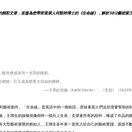
評家的精彩文章，首篇為您帶來策展人何凱特博士的《生命線》，解析3812藝術家
，餘光便成為另一光亮的陰影。
去鐐銬，它又成為那更大自由的鐐銬。
——卡里·紀伯倫（Kahlil Gibran），《先知》（1923
系列藝術創作。「生命線」是英語中的一個術語，意味著當人們迫切需要幫助的
喻，王璜生的線條就像樹幹一樣向上生長，支撐著所有的枝幹，構成了作品的
等大型藝術展覽的創始人，王璜生多年來一直投入於自己的藝術實踐，源源不