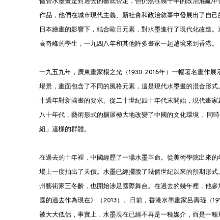
儘管水墨畫是對過去的徹底否定，但仍然在幾十年的政治混亂中
作品，他們在城市現代主義、新社會和政治敘事中發展出了自己
日本繪畫的影響下，結合歐日元素，對水墨進行了現代化改造。這一
高奇峰的學生，一九四八年和其他許多畫家一起越境來到香港。
一九五九年，廣東畫家楊之光（1930-2016年）一幅著名畫
場景，畫面包含了不同的風格元素，這是現代水墨畫的混合形式
十週年對新國畫的要求。從二十世紀四十年代末開始，現代畫家
八十年代，藝術形式的擴展極大地改變了中國的文化環境， 同
組」這樣的群體。
在過去的十年裡，中國經歷了一場水墨革命。從美術學院出來的
場上一度拍出了天價。水墨已經擺脫了幾個世紀以來的預期形式
州藝術家王冬齡，也開始涉足國際舞台。在過去的幾年裡，他參
國的過去作為現在》（2013）。日前，香港水墨畫家呂壽琨（19
被大大低估，事實上，水墨現在已經不再是一種媒介，而是一種