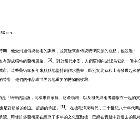
80 cm
時期，他受到過傳統藝術的訓練，並質疑來自傳統或學院派的觀點，他說過：
[3]
沒有形成獨特的藝術風格」
。對於當代水墨，人們更傾向於認為它的一個中
城市。這些藝術家多年來默默地堅持創作水墨畫，區別於北京和上海發展起來
的聲譽，他們的作品獲世界各地重要的博物館收藏。
，他指的是「繪畫的話語，同樣來自家庭、財產領域，以及祖先與兩者聯繫在一起的實
[5]
也是對超越的創立、超越的承認」
。 在後毛澤東時代，二十世紀八十年代興
承認。即使許多藝術家在經歷了多年的文化運動後，已經在實踐中對過去的風