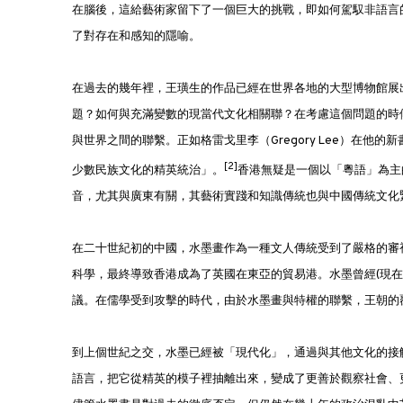
在腦後，這給藝術家留下了一個巨大的挑戰，即如何駕馭非語言
了對存在和感知的隱喻。
在過去的幾年裡，王璜生的作品已經在世界各地的大型博物館展
題？如何與充滿變數的現當代文化相關聯？在考慮這個問題的時
與世界之間的聯繫。正如格雷戈里·李（Gregory Lee）在
[2]
少數民族文化的精英統治」。
香港無疑是一個以「粵語」為主
音，尤其與廣東有關，其藝術實踐和知識傳統也與中國傳統文化
在二十世紀初的中國，水墨畫作為一種文人傳統受到了嚴格的審
科學，最終導致香港成為了英國在東亞的貿易港。水墨曾經(現
議。在儒學受到攻擊的時代，由於水墨畫與特權的聯繫，王朝的
到上個世紀之交，水墨已經被「現代化」，通過與其他文化的接
語言，把它從精英的模子裡抽離出來，變成了更善於觀察社會、