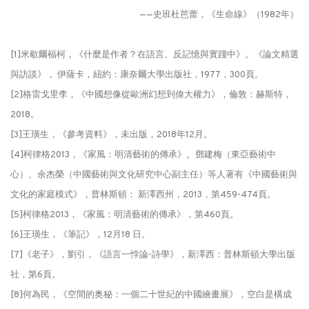
——史班杜芭蕾，《生命線》（1982年）
[1]米歇爾·福柯，《什麼是作者？在語言、反記憶與實踐中》。《論文精選
與訪談》， 伊薩卡，紐約：康奈爾大學出版社，1977，300頁。
[2]格雷戈里·李，《中國想像·從歐洲幻想到偉大權力》，倫敦：赫斯特，
2018。
[3]王璜生，《參考資料》，未出版，2018年12月。
[4]柯律格2013，《家風：明清藝術的傳承》。鄧建梅（東亞藝術中
心）、余杰榮（中國藝術與文化研究中心副主任）等人著有《中國藝術與
文化的家庭模式》，普林斯頓： 新澤西州，2013，第459-474頁。
[5]柯律格2013，《家風：明清藝術的傳承》，第460頁。
[6]王璜生，《筆記》，12月18 日。
[7]《老子》，劉引，《語言一悖論-詩學》，新澤西：普林斯頓大學出版
社，第6頁。
[8]何為民，《空間的奥秘：一個二十世紀的中國繪畫展》，空白是構成