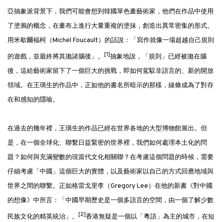
亞抽象派背景下，我們可能會想到韓國單色畫藝術家，他們在作品中使用
了塗鴉的概念，在畫布上進行大量重複的塗抹，創造出異常密集的形式。
用米歇爾·福柯（Michel Foucault）的話說：「寫作就像一場超越自己規則
[1]
的遊戲，並最終將其拋諸腦後」。
抽象地說，「規則」已經被拋在腦
後，這給藝術家留下了一個巨大的挑戰，即如何駕馭非語言的、新的開放
領域。在王璜生的作品中，正如他的書名所暗示的那樣，線條成為了對存
在和感知的隱喻。
在過去的幾年裡，王璜生的作品已經在世界各地的大型博物館展出。但
是，在一個全球化、聯繫日益緊密的世界裡，我們如何處理本土化的問
題？如何與充滿變數的現當代文化相關聯？在考慮這個問題的時候，需要
仔細考慮「中國」這個巨大的實體，以及藝術家以自己的方式回應地域與
世界之間的聯繫。正如格雷戈里·李（Gregory Lee）在他的新書《對中國
的想像》中所言：「中國早期歷史是一個多語言的空間，由一個了解少數
[2]
民族文化的精英統治」。
香港無疑是一個以「粵語」為主的城市，在短