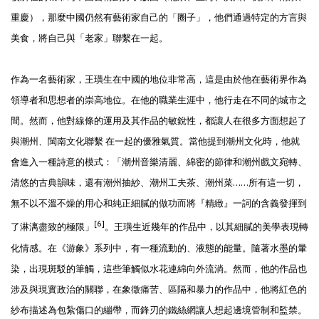
重慶），那麼中國仍然有藝術家自己的「圈子」，他們通過特定的方言與
美食，將自己與「老家」聯繫在一起。
作為一名藝術家，王璜生在中國的地位非常高，這是由於他在藝術界作為
領導者和思想者的崇高地位。在他的職業生涯中，他行走在不同的城市之
間。然而，他對線條的運用及其作品的敏銳性，都讓人在很多方面想起了
與潮州、閩南文化聯繫 在一起的優雅氣質。當他提到潮州文化時，他就
會進入一種詩意的模式：「潮州音樂清麗、綿密的節律和潮州戲文宛轉、
清悠的古典韻味，還有潮州抽紗、潮州工夫茶、潮州菜……所有這一切，
無不以不溫不燥的用心和純正細膩的做功而將『精緻』一詞的含義發揮到
[6]
了淋漓盡致的極限」
。王璜生近幾年的作品中，以其細膩的美學表現轉
化情感。在《游·象》系列中，有一種流動的、液態的能量。隨著水墨的暈
染，出現斑駁的筆觸，這些筆觸似水花連綿向外流淌。然而，他的作品也
涉及與現實政治的關聯，在象徵痛苦、區隔和暴力的作品中，他將紅色的
紗布描述為包紮傷口的繃帶，而鋒刃的鐵絲網讓人想起邊境管制和監禁。