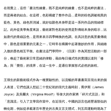
在視覺上，這些「書法性繪畫」既不是純粹的繪畫，也不是純粹的書法，
而是兩者的結合。在這裡，色彩構建了整件作品，柔和的棕色調被相異的
藍色、黃色、綠色所消減，就好似顏色本身即是這一系列作品的情緒標
記。此外從美學角度來說，藝術家對色彩的使用是對傳統本身的暗示，比
如唐代的青綠設色，是用來表示四季轉換的色調。在具詩意的風景畫傳統
中，顏色是很重要的元素之一，它時常在構圖中起著微妙的作用，與細緻
入微的墨色相互平衡。在書法這門學問中，《日課》作為冥想活動的一部
分，喚起了藝術家日常思緒的律動，藉由每日儀式性的實踐以達到「修
為」與「覺悟」的境界，在這一生中，是通往掌握形式必然的旅程。
王璜生的新藝術樣式作為一種實驗性的、以流暢的草書書寫呈現出來的個
人表達，它們也讓人想起二十世紀初的現代主義時刻，喬伊斯（James
Joyce）及吳爾夫（Virginia Woolf）等偉大的作家將「碎片式言語」和
「意識流」引入了文學寫作當中。在近現代，中國的語言也經歷過類似的
轉化期，例如從承載著百年歷史的古典文言文體式，到五四運動時期為了