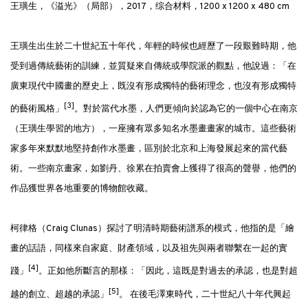
王璜生，《溢光》（局部），2017，综合材料，1200 x 1200 x 480 cm
王璜生出生於二十世紀五十年代，年輕的時候也經歷了一段艱難時期，他
受到過傳統藝術的訓練，並質疑來自傳統或學院派的觀點，他說過：「在
廣東現代中國畫的歷史上，既沒有形成獨特的藝術理念，也沒有形成獨特
[3]
的藝術風格」
。對於當代水墨，人們更傾向於認為它的一個中心在南京
（王璜生學習的地方），一座擁有眾多知名水墨畫畫家的城市。這些藝術
家多年來默默地堅持創作水墨畫，區別於北京和上海發展起來的當代藝
術。一些南京畫家，如劉丹、徐累在拍賣會上獲得了很高的聲譽，他們的
作品獲世界各地重要的博物館收藏。
柯律格（Craig Clunas）探討了明清時期藝術譜系的模式，他指的是「繪
畫的話語，同樣來自家庭、財產領域，以及祖先與兩者聯繫在一起的實
[4]
踐」
。正如他所斷言的那樣：「因此，這既是對過去的承認，也是對超
[5]
越的創立、超越的承認」
。 在後毛澤東時代，二十世紀八十年代興起