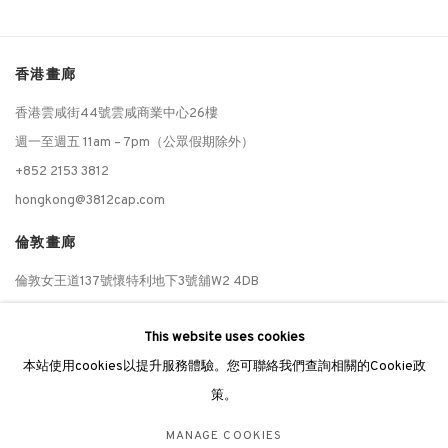
香港畫廊
香港雲咸街44號雲咸商業中心26樓
週一至週五 11am – 7pm（公眾假期除外）
+852 2153 3812
hongkong@3812cap.com
倫敦畫廊
倫敦女王道137號懷特利地下3號舖W2 4DB
週二至週日 11 - 7pm
This website uses cookies
+44 203 9821863
本站使用cookies以提升服務體驗。您可聯絡我們查詢相關的Cookie政
london@3812cap.com
策。
MANAGE COOKIES