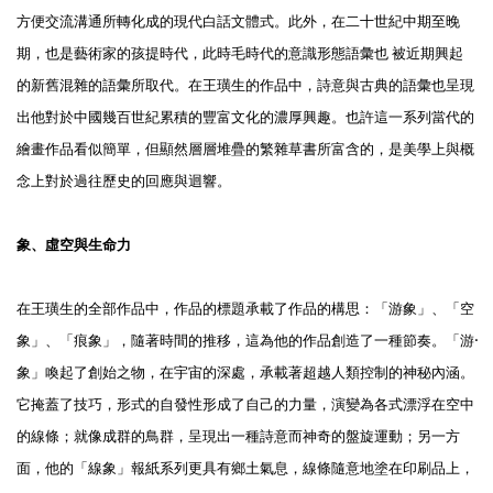
方便交流溝通所轉化成的現代白話文體式。此外，在二十世紀中期至晚
期，也是藝術家的孩提時代，此時毛時代的意識形態語彙也 被近期興起
的新舊混雜的語彙所取代。在王璜生的作品中，詩意與古典的語彙也呈現
出他對於中國幾百世紀累積的豐富文化的濃厚興趣。也許這一系列當代的
繪畫作品看似簡單，但顯然層層堆疊的繁雜草書所富含的，是美學上與概
念上對於過往歷史的回應與迴響。
象、虛空與生命力
在王璜生的全部作品中，作品的標題承載了作品的構思：「游·象」、「空
象」、「痕象」，隨著時間的推移，這為他的作品創造了一種節奏。「游·
象」喚起了創始之物，在宇宙的深處，承載著超越人類控制的神秘內涵。
它掩蓋了技巧，形式的自發性形成了自己的力量，演變為各式漂浮在空中
的線條；就像成群的鳥群，呈現出一種詩意而神奇的盤旋運動；另一方
面，他的「線象」報紙系列更具有鄉土氣息，線條隨意地塗在印刷品上，