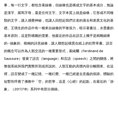
事，每一行文字，都包含著線條，但線條也是構成文字的基本成分，無論
是漢字、羅馬字母，還是任何文字。文字本質上就是線條，它形成不同種
類的文字，讓人感覺神秘，也讓人回想起我們古老的過去和差異文化的基
礎。王璜生的作品中有一種來自線條的平衡張力，暗示著書法，水墨畫的
基本原則，這是對構圖的需要。他最近的作品在語言上幾乎是精雕細琢
的--抽象的、模糊的詩意線條，讓人聯想起橫貫在紙上的狂野草書。語言
的概念可以作為人類交流的一種重要形式，索緒爾（Ferdinand de
Saussure）發展了語言（language）和言語（speech）之間的關係，將
整個系統與我們實際所寫或所說的、人類互動的具體內容分離開來。在這
裡，語言變成了一種記憶、一種幻覺、一種已經逝去意義的痕跡。體驗的
短暫性呼應了佛教中「空」的哲學，這是《心經》的起點，在最近的「游·
象」（2017/18）系列中有部分摘錄。