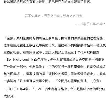
難以辨認的形式在頁面上遊動，將已經存在的文本覆蓋了起來。
吾不知其名，强字之曰道，强為之名曰大。
[7]
——《老子》第25章
「空象」系列是更純粹的白色上的白色，由彎曲的線條產生的紋理質感，
似乎被編織在紙上或從紙中突出出來。這些較小的離散的作品有一種現代
主義的視覺。在英語國家中，這讓人想起上世紀三十年代本·尼科爾森
（Ben Nicholson）的白色浮雕，但作為實體形式的白色空間是中國畫不
可分割的一部分。何為民說：「空的空間是一種哲學概念，它是空虛或虛
無的同義詞」。道家提倡的是「達到空的極限，保持極端的靜止」，並進
一步認為「只有道可以積累空間」，「空間是心靈里的齋戒」（心齋）
[8]
（《莊子》第4章）
。在王璜生所有作品中，空白是構成平衡的重要組
成部分。