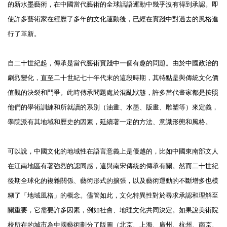
的新水墨藝術，在中國當代藝術的全球話語運動中幾乎沒有得到承認。即
使許多藝術家在經歷了多年的文化運動後，已經在實踐中對過去的風格進
行了革新。
自二十世紀起，傳承是當代藝術實踐中一個有趣的問題。由於中國政治的
劇烈變化，直至二十世紀七十年代末的這段時期，其特點是與傳統文化價
值觀的決裂和鬥爭。此時傳承問題處於混亂狀態，許多當代畫家都是按照
他們的學術訓練和所就讀的系別（油畫、水墨、版畫、雕塑等）來定義，
學院派有其地域和歷史的因素，延續著一定的方法、意識形態和風格。
可以說，中國文化的地域性在語言意義上是優越的，比如中國東南部文人
在江南地區有著強烈的認同感，這與南宋傳統的傳承有關。然而二十世紀
後期全球化的複雜關係、藝術形式的擴張，以及藝術運動的不斷增多也模
糊了「地域風格」的概念。儘管如此，文化特異性對於尋求承認和理解至
關重要，它需要許多因素，例如社會、地理文化共同決定。如果說美術院
校所在的城市為中國藝術劃分了版圖（北京、上海、廣州、杭州、南京、