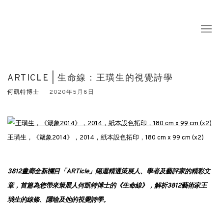
ARTICLE | 生命線：王璜生的視覺詩學
何凱特博士
2020年5月8日
王璜生，《箴象2014》，2014，紙本設色拓印，180 cm x 99 cm (x2)
3812畫廊全新欄目「ARTicle」隔週精選策展人、學者及藝評家的精彩文
章，首篇為您帶來策展人何凱特博士的《生命線》，解析3812藝術家王
璜生的線條、隱喻及他的視覺詩學。