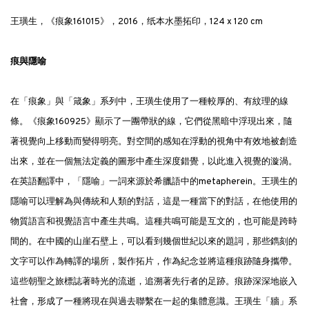
王璜生，《痕象161015》，2016，纸本水墨拓印，124 x 120 cm
痕與隱喻
在「痕象」與「箴象」系列中，王璜生使用了一種較厚的、有紋理的線
條。《痕象160925》顯示了一團帶狀的線，它們從黑暗中浮現出來，隨
著視覺向上移動而變得明亮。對空間的感知在浮動的視角中有效地被創造
出來，並在一個無法定義的圖形中產生深度錯覺，以此進入視覺的漩渦。
在英語翻譯中，「隱喻」一詞來源於希臘語中的metapherein。王璜生的
隱喻可以理解為與傳統和人類的對話，這是一種當下的對話，在他使用的
物質語言和視覺語言中產生共鳴。這種共鳴可能是互文的，也可能是跨時
間的。在中國的山崖石壁上，可以看到幾個世紀以來的題詞，那些鐫刻的
文字可以作為轉譯的場所，製作拓片，作為紀念並將這種痕跡隨身攜帶。
這些朝聖之旅標誌著時光的流逝，追溯著先行者的足跡。痕跡深深地嵌入
社會，形成了一種將現在與過去聯繫在一起的集體意識。王璜生「牆」系