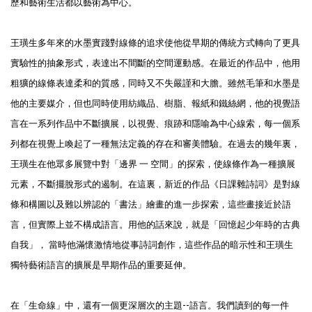
歷和藝術生活都以藝術為中心。
王璜生多年來的水墨實踐對線條的追求使他從早期的傳統方式轉向了更具
實驗性的抽象形式，表達出不間斷的空間運動感。在最近的作品中，他用
粗獷的線條表達柔和的質感，同時又不失嚴謹和大膽。雖然毛筆和水墨是
他的主要媒介，但也同時使用紡織品、樹脂、報紙和鐵絲網，他的視覺語
言在一系列作品中不斷擴展，以視覺、痕跡和隱喻為中心線索，每一個系
列都在視覺上喚起了一種無法定義的存在和審美體驗。在過去的幾年裏，
王璜生在他眾多展覽中對「邊界 一 空間」的探索，使線條作為一種擴展
元素，不斷擺脫形式的遏制。在這裏，新近的作品《日課·雜詩詞》是對線
條和構圖以及難以辨認的「書法」繪畫的進一步探索，這些畫接近於語
言，但實際上並不構成語言。用他的話來說，就是「回憶起少年時的古典
自我」， 當時他滿懷激情地從事詩詞創作，這些作品的暗示性和王璜生
獨特藝術語言的擴展是早期作品的重要延伸。
在「生命線」中，還有一個更深層次的主題--語言。我們讀到的每一件