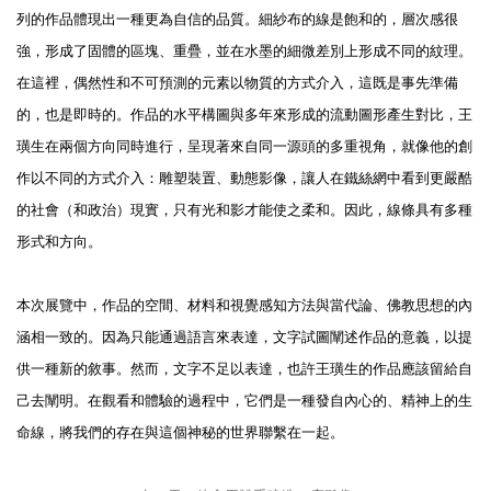
列的作品體現出一種更為自信的品質。細紗布的線是飽和的，層次感很
強，形成了固體的區塊、重疊，並在水墨的細微差別上形成不同的紋理。
在這裡，偶然性和不可預測的元素以物質的方式介入，這既是事先準備
的，也是即時的。作品的水平構圖與多年來形成的流動圖形產生對比，王
璜生在兩個方向同時進行，呈現著來自同一源頭的多重視角，就像他的創
作以不同的方式介入：雕塑裝置、動態影像，讓人在鐵絲網中看到更嚴酷
的社會（和政治）現實，只有光和影才能使之柔和。因此，線條具有多種
形式和方向。
本次展覽中，作品的空間、材料和視覺感知方法與當代論、佛教思想的內
涵相一致的。因為只能通過語言來表達，文字試圖闡述作品的意義，以提
供一種新的敘事。然而，文字不足以表達，也許王璜生的作品應該留給自
己去闡明。在觀看和體驗的過程中，它們是一種發自內心的、精神上的生
命線，將我們的存在與這個神秘的世界聯繫在一起。