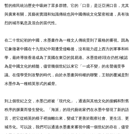
暫的殖民統治歷史中吸納了眾多群體。它的「口音」是泛亞洲口音，尤其
與廣東有關，其藝術實踐和知識傳統也與中國傳統文化緊密相連，具有強
烈的城市氣息及混合的當代性。
在二十世紀初的中國，水墨畫作為一種文人傳統受到了嚴格的審視。因為
它象徵著中國在十九世紀中期遭受侵略後，沒有能力趕上西方的軍事和科
學，最終導致香港成為了英國在東亞的貿易港。水墨曾經(現在仍然)被認
為是中國文化的精髓，儘管幾個世紀以來它「一成不變」的名聲備受爭
議。在儒學受到攻擊的時代，由於水墨畫與特權的聯繫，王朝的覆滅是對
水墨作為一種精英形式的威脅。
到上個世紀之交，水墨已經被「現代化」，通過與其他文化的接觸和對舊
秩序的摒棄而發生變化。「海派」的現代藝術家們在水墨中發現了新的語
言，把它從精英的模子裡抽離出來，變成了更善於觀察社會、更生活、更
城市化。可以說，我們可以通過水墨畫來審視中國一個世紀的存在，儘管