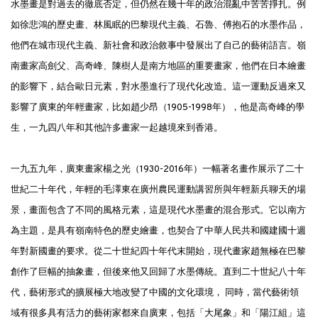
水墨畫是對過去的徹底否定，但仍然在幾十年的政治混亂中苦苦掙扎。例
如徐悲鴻的歷史畫、林風眠的巴黎現代主義、石魯、傅抱石的水墨作品，
他們在城市現代主義、新社會和政治敘事中發展出了自己的藝術語言。嶺
南畫家高劍父、高奇峰、陳樹人是南方地區的重要畫家，他們在日本繪畫
的影響下，結合歐日元素，對水墨進行了現代化改造。這一運動反過來又
影響了廣東的年輕畫家，比如趙少昂（1905-1998年），他是高奇峰的學
生，一九四八年和其他許多畫家一起越境來到香港。
一九五九年，廣東畫家楊之光（1930-2016年）一幅著名畫作展示了二十
世紀二十年代，年輕的毛澤東在廣州農民運動講習所與年輕新兵聊天的場
景，畫面包含了不同的風格元素，這是現代水墨畫的混合形式。它以南方
為主題，是具有嶺南特色的歷史繪畫，也契合了中華人民共和國建國十週
年對新國畫的要求。從二十世紀四十年代末開始，現代畫家趙無極在巴黎
創作了巨幅的抽象畫，但後來他又回歸了水墨傳統。直到二十世紀八十年
代，藝術形式的擴展極大地改變了中國的文化環境， 同時，當代藝術領
域有很多具有活力的藝術家都來自廣東，包括「大尾象」和「陽江組」這