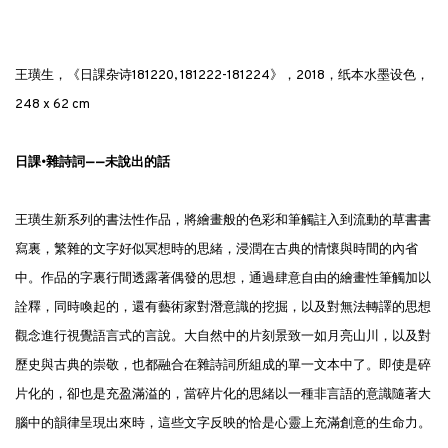
王璜生，《日課·杂诗181220, 181222-181224》，2018，纸本水墨设色，
248 x 62 cm
日課•雜詩詞——未說出的話
王璜生新系列的書法性作品，將繪畫般的色彩和筆觸註入到流動的草書書
寫裏，繁雜的文字好似冥想時的思緒，浸潤在古典的情懷與時間的內省
中。作品的字裏行間透露著偶發的思想，通過肆意自由的繪畫性筆觸加以
詮釋，同時喚起的，還有藝術家對潛意識的挖掘，以及對無法轉譯的思想
觀念進行視覺語言式的言說。大自然中的片刻景致一如月亮山川，以及對
歷史與古典的崇敬，也都融合在雜詩詞所組成的單一文本中了。即使是碎
片化的，卻也是充盈滿溢的，當碎片化的思緒以一種非言語的意識隨著大
腦中的韻律呈現出來時，這些文字反映的恰是心靈上充滿創意的生命力。