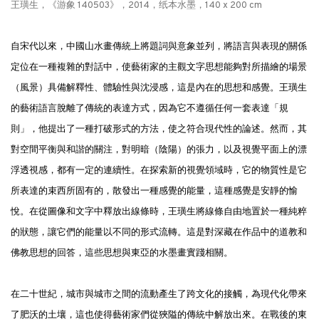
王璜生，《游·象 140503》，2014，纸本水墨，140 x 200 cm
自宋代以來，中國山水畫傳統上將題詞與意象並列，將語言與表現的關係
定位在一種複雜的對話中，使藝術家的主觀文字思想能夠對所描繪的場景
（風景）具備解釋性、體驗性與沈浸感，這是內在的思想和感覺。王璜生
的藝術語言脫離了傳統的表達方式，因為它不遵循任何一套表達「規
則」，他提出了一種打破形式的方法，使之符合現代性的論述。然而，其
對空間平衡與和諧的關注，對明暗（陰陽）的張力，以及視覺平面上的漂
浮透視感，都有一定的連續性。在探索新的視覺領域時，它的物質性是它
所表達的束西所固有的，散發出一種感覺的能量，這種感覺是安靜的愉
悅。在從圖像和文字中釋放出線條時，王璜生將線條自由地置於一種純粹
的狀態，讓它們的能量以不同的形式流轉。這是對深藏在作品中的道教和
佛教思想的回答，這些思想與東亞的水墨畫實踐相關。
在二十世紀，城市與城市之間的流動產生了跨文化的接觸，為現代化帶來
了肥沃的土壤，這也使得藝術家們從狹隘的傳統中解放出來。在戰後的東