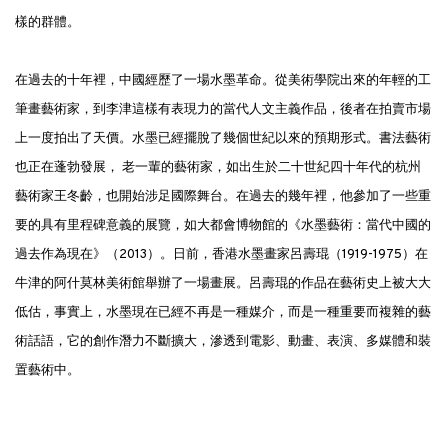
樣的群體。
在過去的十年裡，中國經歷了一場水墨革命。從美術學院出來的年輕的工
筆畫藝術家，到李津這樣有表現力的當代人文主義作品，後者在拍賣市場
上一度拍出了天價。水墨已經擺脫了幾個世紀以來的預期形式。書法藝術
也正在蓬勃發展， 老一輩的藝術家，如出生於二十世紀四十年代的杭州
藝術家王冬齡，也開始涉足國際舞台。在過去的幾年裡，他參加了一些重
要的具有里程碑意義的展覽，如大都會博物館的《水墨藝術：當代中國的
過去作為現在》（2013）。日前，香港水墨畫家呂壽琨（1919-1975）在
牛津的阿什莫林美術館舉辦了一場畫展。呂壽琨的作品在藝術史上被大大
低估，事實上，水墨現在已經不再是一種媒介，而是一種重要而複雜的藝
術話語，它的創作潛力不斷擴大，滲透到電影、動畫、表演、多媒體和裝
置藝術中。