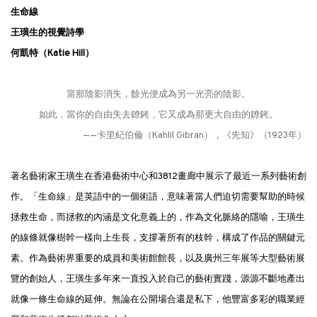
生命線
王璜生的視覺詩學
何凱特（Katie Hill）
當那陰影消失，餘光便成為另一光亮的陰影。
如此，當你的自由失去鐐銬，它又成為那更大自由的鐐銬。
——卡里·紀伯倫（Kahlil Gibran），《先知》（1923年）
著名藝術家王璜生在香港藝術中心和3812畫廊中展示了最近一系列藝術創
作。「生命線」是英語中的一個術語，意味著當人們迫切需要幫助的時候
拯救生命，而拯救的內涵是文化意義上的，作為文化脈絡的隱喻，王璜生
的線條就像樹幹一樣向上生長，支撐著所有的枝幹，構成了作品的關鍵元
素。作為藝術界重要的成員和美術館館長，以及廣州三年展等大型藝術展
覽的創始人，王璜生多年來一直投入於自己的藝術實踐，源源不斷地產出
就像一條生命線的延伸。無論在公開場合還是私下，他豐富多彩的職業經