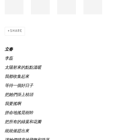
SHARE
立春
李磊
太陽射來的點點溫暖
我都收集起來
等待一個好日子
把她們掛上枝頭
我要搖啊
拼命地搖晃樹幹
把所有的綠葉和花瓣
統統催趕出來