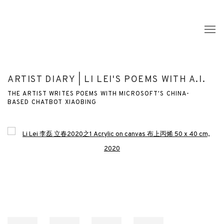
ARTIST DIARY | LI LEI'S POEMS WITH A.I.
THE ARTIST WRITES POEMS WITH MICROSOFT'S CHINA-
BASED CHATBOT XIAOBING
Open a larger version of the following image in a popup: