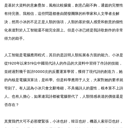
是基於大資料的意象疊加，風格比較朦朧，創意凸顯不夠，通篇的完整性
有待完善。我相信，這些問題都會由開發團隊的科學家和人文學者去解
決，然而小冰的不足正是人類的強項，人類的基於個人感受和創意的個性
化表達對於人工智能還不能完全跟上。但是小冰已經是我詩歌創作的非常
得力的助手。
人工智能是電腦應用程式，其目的是説明人類拓展各方面的能力。小冰是
從1920年以來519位中國現代詩人的作品的大資料中習得了作詩的技能，
並經過對幾千首詩10000次的反覆運算學習，獲得了現代詩的創造力，她
的內核是電腦演算法，是科學。但是科學應用于人文，大家對她的要求就
苛刻了。有人認為小冰只會文辭堆砌，不具備詩人的靈性，根本算不上詩
人。也有人擔心，如果連寫詩都被電腦替代了，人類情感表達的價值還是
否存在？
其實我們大可不必那麼緊張，小冰也好，韓豆也好，機器人索菲亞也好，