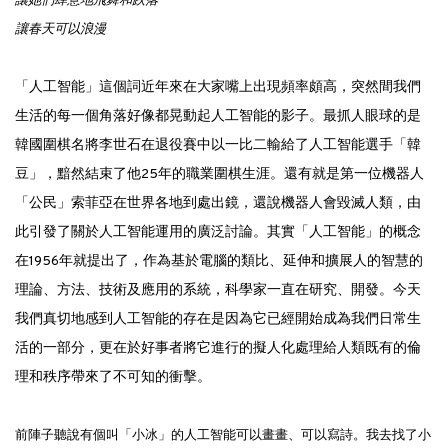
讓她們肆意地飛舞和跌落
讓春天可以浪漫
「人工智能」這個詞近年來在大家嘴上出現頻率頗高，突然間我們
生活的每一個角落好像都晃動起人工智能的影子。最抓人眼球的是
韓國圍棋名將李世石在退役賽中以一比二輸給了人工智能選手「韓
豆」，黯然結束了他25年的職業圍棋生涯。還有就是第一位機器人
「公民」索菲亞在世界各地到處出鏡，還說機器人會毀滅人類，由
此引發了關於人工智能運用的廣泛討論。其實「人工智能」的概念
在1956年就提出了，作為基於電腦的類比、延伸和擴展人的智慧的
理論、方法、技術及應用的系統，科學家一直在研究、開發。今天
我們真切地感到人工智能的存在是因為它已經開始成為我們日常生
活的一部分，更在於好事者將它進行的擬人化處理給人類既有的倫
理和秩序帶來了不可知的衝擊。
前陣子聽說有個叫「小冰」的人工智能可以畫畫、可以寫詩。我去找了小