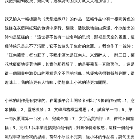
我把判斷句改成了疑問句，這樣詩句的張力就大大地加強了。
我又輸入一幅標題為《天堂連線17》的作品，這幅作品中有一根明黃色的
線條在灰藍與紅紫的色塊中穿行、翻飛，活脫脫地自由爛漫。小冰給出的
詩句是這樣的：「這世界不曾有一些名利的思想，那裡是天空的圖畫，這
種時候只是忘不了清閒，它不曾迷失了生命的空瓶。」我也作了一首詩：
「江南菊黃，蟹也肥了，不喝米酒怎是江南人。米酒醉人，一醉三日，菊
花就癡癡地等著他醒，其實他那裡醉了，他是要菊花一直陪著他。」這是
從一個圖畫中激發出的兩種完全不同的想像，孰優孰劣很難截然判斷，從
趣味上，我的詩更有人情味，從想像上小冰的詩更加開闊。
小冰的創作是有規律的。在電腦平台上開發者列出了9條創作程式：1、意
象抽取；2、靈感激發；3、文學風格模型構思；4、試寫第一句；5、第
一句反覆運算一百次；6、完成全篇；7、文字品質自評；8、嘗試不同篇
幅；9、完成！我本業是搞美術創作的，對圖像特別敏感，這樣一個創作
流程非常適合我的思維。當然小冰並不完美，從小冰的作品看，詩句主要