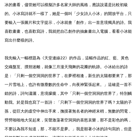
冰的畫看，儘管她可以模擬許多名家大師的風格，應該說還是比較初級
的。小冰寫詩就不一樣了，她是一個叫「少女詩人小冰」的開放平台，只
要輸入一張圖片和文字提示，小冰就會「創作」出一首意境獨具的詩。我
喜歡畫畫，也喜歡寫詩，我就把自己創作的抽象畫出入電腦，看看小冰能
寫出什麼樣的詩。
我先輸入一幅標題為《天堂連線22》的作品，這幅作品的紅、藍、黃色
交織盤亙、撲朔迷離，就像三月漫天飛舞的花瓣的軌跡。小冰給出的詩
是：「只剩一個空洞洞的世界了，在夢裡相逢，新生的太陽都要來了，那
一片雪地上，也許有微塵數的生命中，向夜神緊張起來。」這確是一首不
錯的詩，詞句瀟灑，意境朦朧，其中「只剩一個空洞洞的世界了」特別觸
動我。於是我也寫了一首詩：「只剩下一個空洞洞的世界了嗎？太陽的子
孫，從巨大的虛空中伸出手來，撫摸著無名者的神經末梢，無數的閃電，
劈劈啪啪地大笑起來，笑聲激蕩著空洞洞的喜怒哀樂，那不是彩色的嗎，
不要以為我不知道，那，不能不是夢。」我是順著小冰的詩句寫的，但是