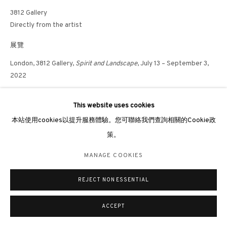
倫敦畫廊
3812 Gallery
Directly from the artist
倫敦女王道137號懷特利地下3號舖W2 4DB
展覽
週二至週日 11 - 7pm
+44 203 9821863
London, 3812 Gallery,
Spirit and Landscape
, July 13 – September 3,
2022
london@3812cap.com
London, 3812 Gallery, Masterpiece London Art Fair, Stand 617,
Spirit
This website uses cookies
and Landscape
, June 30 – July 6, 2022
本站使用cookies以提升服務體驗。您可聯絡我們查詢相關的Cookie政
出版
策。
MANAGE COOKIES
To be published in the artist's retrospective exhibition catalogue,
©2026 3812 GALLERY. ALL RIGHTS RESERVED.
MANAGE COOKIES
2023
網站設計 ARTLOGIC
REJECT NON ESSENTIAL
ACCEPT