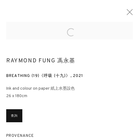
Open a larger version of the followin
MASTERPIECE LONDON
RAYMOND FUNG 馮永基
藝博會, 倫敦
2022年6月30日 - 7月6日
BREATHING (19)《呼吸 (十九)》
,
2021
Ink and colour on paper 紙上水墨設色
香港畫廊
26 x 180cm
香港雲咸街44號雲咸商業中心26樓
週一至週五 11am – 7pm（公眾假期除外）
查詢
+852 2153 3812
hongkong@3812cap.com
PROVENANCE