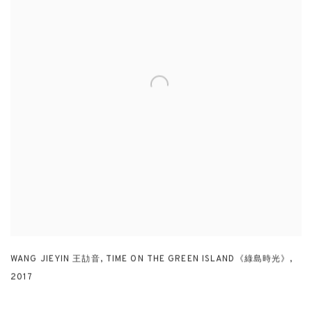
WANG JIEYIN 王劼音
,
TIME ON THE GREEN ISLAND《綠島時光》
,
2017