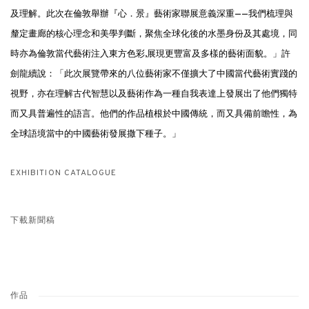
及理解。此次在倫敦舉辦『心．景』藝術家聯展意義深重——我們梳理與
釐定畫廊的核心理念和美學判斷，聚焦全球化後的水墨身份及其處境，同
時亦為倫敦當代藝術注入東方色彩,展現更豐富及多樣的藝術面貌。」許
劍龍續說：「此次展覽帶來的八位藝術家不僅擴大了中國當代藝術實踐的
視野，亦在理解古代智慧以及藝術作為一種自我表達上發展出了他們獨特
而又具普遍性的語言。他們的作品植根於中國傳統，而又具備前瞻性，為
全球語境當中的中國藝術發展撒下種子。」
EXHIBITION CATALOGUE
下載新聞稿
作品