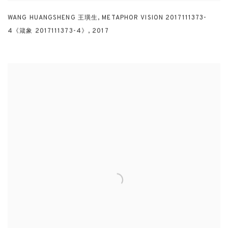
WANG HUANGSHENG 王璜生
,
METAPHOR VISION 2017111373-
4《箴象 2017111373-4》
,
2017