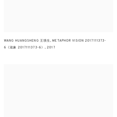
WANG HUANGSHENG 王璜生
,
METAPHOR VISION 2017111373-
6《箴象 2017111373-6》
,
2017