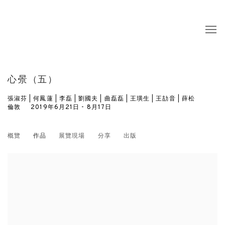
心·景（五）
張淑芬 | 何鳳蓮 | 李磊 | 劉國夫 | 曲磊磊 | 王璜生 | 王劼音 | 薛松
倫敦
2019年6月21日 - 8月17日
概覽
作品
展覽現場
分享
出版