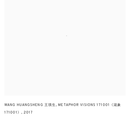
WANG HUANGSHENG 王璜生
,
METAPHOR VISIONS 171001《箴象
171001》
,
2017