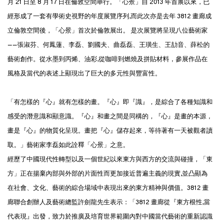
月 21 日至 8 月 17 日在倫敦空間舉行。「心·景」自 2013 年首展以來，已
經形成了一套有學術史視野的年度展覽序列,而此次亦是去年 3812 畫廊成
立倫敦空間後，「心·景」首次於倫敦展出。 是次展覽將呈現八位藝術家
——張淑芬、何鳳蓮、李磊、劉國夫、曲磊磊、王璜生、王劼音、薛松的
藝術創作。從水墨到丙烯、油彩,從咖啡到燃燒及拼貼材料，參展作品在
風格及當代的表述上顯現出了巨大的多元性與豐富性。
「有怎樣的『心』就有怎樣的畫。『心』即『識』，是綜合了各種知識和
感受的潛意識和顯意識。『心』和畫之間是同構的，『心』是畫的本源，
畫是『心』的物質化呈現。畫把『心』儲存起來，等待著有一天被觀者讀
取。」藝術家李磊如此詮釋「心·景」之意。
經歷了中國現代性轉型以及一個世紀以來東方與西方的交流與碰撞，「東
方」正在揚棄內部與外部的片面性而更加接近普遍主義的現實,並凸顯為
在社會、文化、藝術的綜合場域中表現出來的東方精神與價值。3812 畫
廊聯合創辦人及藝術總監許劍龍先生表示：「3812 畫廊從『東方根性,當
代表現』出發，致力於推廣及培育世界範圍內對中國當代藝術的重新認識