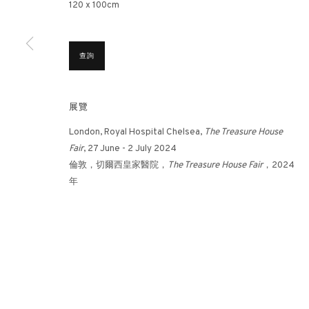
120 x 100cm
香港畫廊
倫敦畫廊
查詢
香港雲咸街44號雲咸商業中心26樓
倫敦女王道137號
週一至週五 11am – 7pm（公眾假期除外）
週二至週日 11 - 7
展覽
+852 2153 3812
+44 203 982186
London, Royal Hospital Chelsea,
The Treasure House
hongkong@3812cap.com
london@3812cap
Fair
, 27 June - 2 July 2024
倫敦，切爾西皇家醫院，
The Treasure House Fair
，2024
年
MANAGE COOKIES
©2026 3812 GALLERY. ALL RIGHTS RESERVED.
網站設計 ARTLOGI