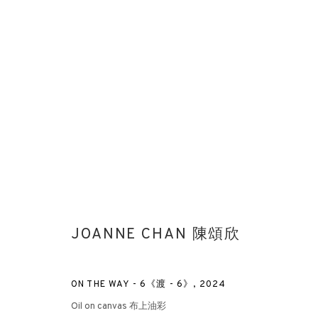
THE TREASURE HOUSE FAIR 202
STAND 106
藝博會
2024年6月27日 - 7月2日
JOANNE CHAN 陳頌欣
ON THE WAY - 6《渡 - 6》
,
2024
Oil on canvas 布上油彩