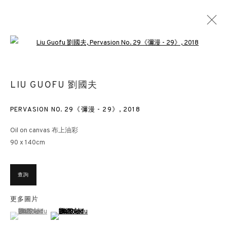
Open a larger version of the followin
淡之頌 — 劉國夫作品展
LIU GUOFU 劉國夫
香港
2021年4月13日 - 5月7日
PERVASION NO. 29《彌漫 - 29》
,
2018
Oil on canvas 布上油彩
90 x 140cm
香港畫廊
香港雲咸街44號雲咸商業中心26樓
查詢
週一至週五 11am – 7pm（公眾假期除外）
更多圖片
+852 2153 3812
(View a larger image of thumbnail 1 )
, currently selected.
, currently selected.
, currently selected.
(View a larger image of thumbnail 2 )
hongkong@3812cap.com