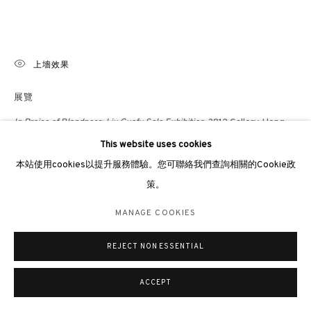
倫敦畫廊
倫敦女王道137號懷特利地下3號舖W2 4DB
週二至週日 11 - 7pm
上墻效果
+44 203 9821863
展覽
london@3812cap.com
In Praise of Blandness: Liu Guofu Solo Exhibition
, 3812 Gallery, Hong
Kong, 2021
This website uses cookies
本站使用cookies以提升服務體驗。您可聯絡我們查詢相關的Cookie政
出版
策。
MANAGE COOKIES
Liu Guofu
In Praise of Blandness,
Solo Exhibition catalogue, 3812
Gallery, Hong Kong, 2022, p.77
©2026 3812 GALLERY. ALL RIGHTS RESERVED.
MANAGE COOKIES
網站設計 ARTLOGIC
REJECT NON ESSENTIAL
ACCEPT