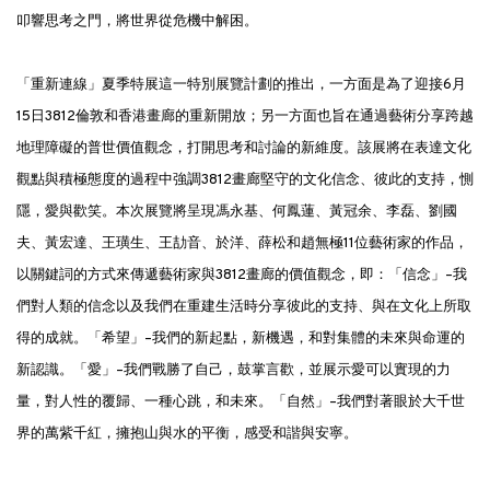
叩響思考之門，將世界從危機中解困。
「重新連線」夏季特展這一特別展覽計劃的推出，一方面是為了迎接6月
15日3812倫敦和香港畫廊的重新開放；另一方面也旨在通過藝術分享跨越
地理障礙的普世價值觀念，打開思考和討論的新維度。該展將在表達文化
觀點與積極態度的過程中強調3812畫廊堅守的文化信念、彼此的支持，惻
隱，愛與歡笑。本次展覽將呈現馮永基、何鳳蓮、黃冠余、李磊、劉國
夫、黃宏達、王璜生、王劼音、於洋、薛松和趙無極11位藝術家的作品，
以關鍵詞的方式來傳遞藝術家與3812畫廊的價值觀念，即：「信念」–我
們對人類的信念以及我們在重建生活時分享彼此的支持、與在文化上所取
得的成就。「希望」–我們的新起點，新機遇，和對集體的未來與命運的
新認識。「愛」–我們戰勝了自己，鼓掌言歡，並展示愛可以實現的力
量，對人性的覆歸、一種心跳，和未來。「自然」–我們對著眼於大千世
界的萬紫千紅，擁抱山與水的平衡，感受和諧與安寧。