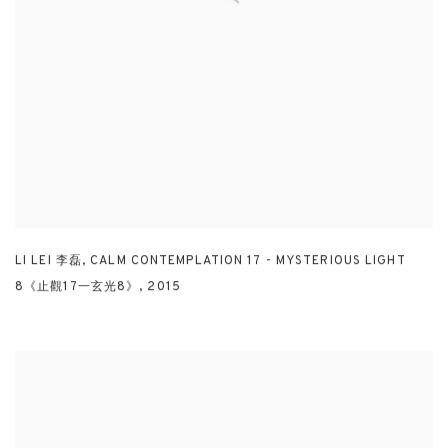
LI LEI 李磊
,
CALM CONTEMPLATION 17 - MYSTERIOUS LIGHT
8《止觀17一玄光8》
,
2015