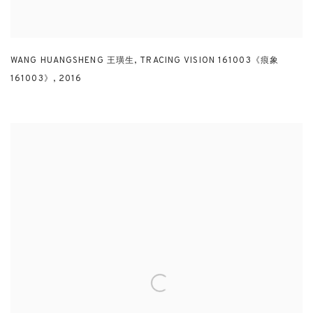
WANG HUANGSHENG 王璜生
,
TRACING VISION 161003《痕象
161003》
,
2016