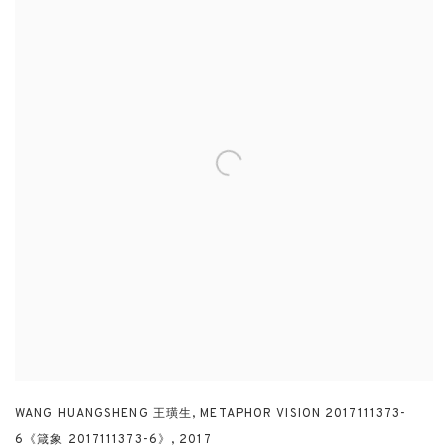
WANG HUANGSHENG 王璜生
,
METAPHOR VISION 2017111373-
6《箴象 2017111373-6》
,
2017