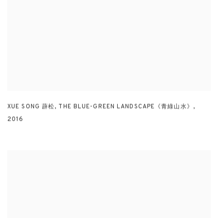
XUE SONG 薜松
,
THE BLUE-GREEN LANDSCAPE《青綠山水》
,
2016