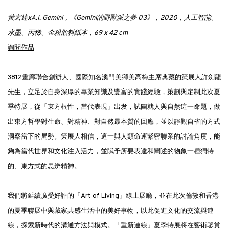
黃宏達xA.I. Gemini，《Gemini的野獸派之夢 03》，2020，人工智能、
水墨、丙稀、金粉顏料紙本，69 x 42 cm
詢問作品
3812畫廊聯合創辦人、國際知名澳門美獅美高梅主席典藏的策展人許劍龍
先生，立足於自身深厚的專業知識及豐富的實踐經驗，策劃與定制此次夏
季特展，從「東方根性，當代表現」出发，試圖就人與自然這一命題，做
出東方哲學對生命、對精神、對自然最本質的回應，並以靜觀自省的方式
洞察當下的局勢。策展人相信，這一與人類命運緊密聯系的討論角度，能
夠為當代世界和文化注入活力，並賦予所要表達和闡述的物象一種獨特
的、東方式的思辨精神。
我們將延續廣受好評的「Art of Living」線上展廳，並在此次倫敦和香港
的夏季聯展中與藏家共感生活中的美好事物，以此促進文化的交流與連
線，探索新時代的溝通方法與模式。「重新連線」夏季特展將在藝術鑒賞