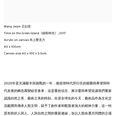
Wang Jieyin 王劼音
Time on the Green Island《綠島時光》
,
2017
Acrylic on canvas 布上壓克力
60 x 100cm
Canvas size: 60 x 100 x 5.5cm
2020年是充滿艱辛與挑戰的一年，後疫情時代所衍生的困難與希望與時
代发展的瞬息萬變紛至沓來，這是重拾信念、展示愛與希望並讓我們重新
認識自然之美、藝術之美的時刻。在逆全球化的今天，藝術品作為文化交
流載體而傳承人類文明，賦予了創作者和觀賞者強大的精神力量，這一特
質有助於人與人、人與自然之間的重新連線，並以人類命運共同體的立場