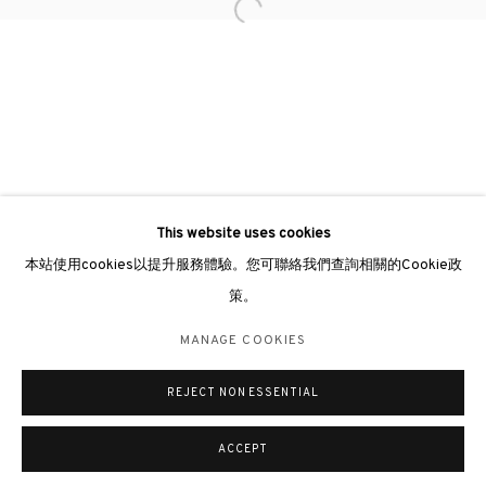
Open a larger version of the followin
hongkong@3812cap.com
倫敦畫廊
倫敦女王道137號懷特利地下3號舖W2 4DB
週二至週日 11 - 7pm
+44 203 9821863
london@3812cap.com
This website uses cookies
本站使用cookies以提升服務體驗。您可聯絡我們查詢相關的Cookie政
策。
MANAGE COOKIES
MANAGE COOKIES
©2026 3812 GALLERY. ALL RIGHTS RESERVED.
REJECT NON ESSENTIAL
網站設計 ARTLOGIC
ACCEPT
查詢
分享