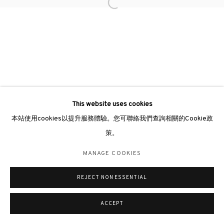
Open a larger version of the followin
倫敦畫廊
倫敦女王道137號懷特利地下3號舖W2 4DB
週二至週日 11 - 7pm
+44 203 9821863
london@3812cap.com
This website uses cookies
本站使用cookies以提升服務體驗。您可聯絡我們查詢相關的Cookie政
策。
MANAGE COOKIES
©2026 3812 GALLERY. ALL RIGHTS RESERVED.
MANAGE COOKIES
網站設計 ARTLOGIC
REJECT NON ESSENTIAL
ACCEPT
查詢
分享