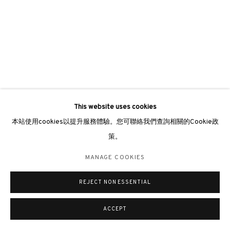
倫敦畫廊
倫敦女王道137號懷特利地下3號舖W2 4DB
週二至週日 11 - 7pm
+44 203 9821863
london@3812cap.com
This website uses cookies
本站使用cookies以提升服務體驗。您可聯絡我們查詢相關的Cookie政
策。
MANAGE COOKIES
©2026 3812 GALLERY. ALL RIGHTS RESERVED.
MANAGE COOKIES
網站設計 ARTLOGIC
REJECT NON ESSENTIAL
ACCEPT