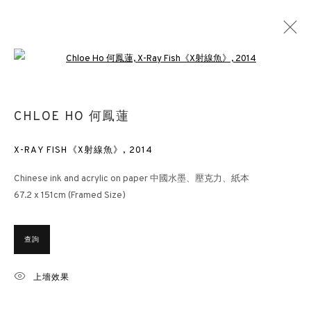
Open a larger version of the followin
昇華
CHLOE HO 何鳳蓮
何鳳蓮
香港
2017年11月15日 - 2018年2月28日
X-RAY FISH《X射線魚》
,
2014
Chinese ink and acrylic on paper 中國水墨、壓克力、紙本
67.2 x 151cm (Framed Size)
香港畫廊
香港雲咸街44號雲咸商業中心26樓
查詢
週一至週五 11am – 7pm（公眾假期除外）
上墻效果
+852 2153 3812
hongkong@3812cap.com