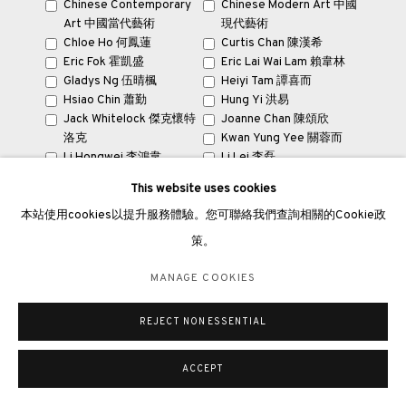
Chinese Contemporary
Chinese Modern Art 中國
Painting size: 93 x 177cm
倫敦畫廊
Art 中國當代藝術
現代藝術
Frame size: 191.5 x 107.8 x 5cm
Chloe Ho 何鳳蓮
Curtis Chan 陳漢希
倫敦女王道137號懷特利地下3號舖W2 4DB
Eric Fok 霍凱盛
Eric Lai Wai Lam 賴韋林
Gladys Ng 伍晴楓
Heiyi Tam 譚喜而
週二至週日 11 - 7pm
查詢
Hsiao Chin 蕭勤
Hung Yi 洪易
+44 203 9821863
Jack Whitelock 傑克·懷特
Joanne Chan 陳頌欣
london@3812cap.com
洛克
Kwan Yung Yee 關蓉而
Li Hongwei 李鴻韋
Li Lei 李磊
Liu Guofu 劉國夫
Liu Yangwen 劉養聞
This website uses cookies
Liu Zhuoquan 劉卓泉
Ma Desheng 馬德升
Natalie Cheng 鄭嘉盈
Qian Wu 吳謙
本站使用cookies以提升服務體驗。您可聯絡我們查詢相關的Cookie政
Raymond Fung 馮永基
Ren Tianjin 任天進
策。
MANAGE COOKIES
Sculpture and Object 雕
Shang Chengxiang 商成祥
塑和物件
Thomas Ngan 顏耀明
©2026 3812 GALLERY. ALL RIGHTS RESERVED.
MANAGE COOKIES
Victor Wong & A.I. Gemini
Wang Huangsheng 王璜生
網站設計 ARTLOGIC
黃宏達、A.I. Gemini
Wang Jieyin 王劼音
REJECT NON ESSENTIAL
Wenhai Ning 寧文海
Wenhai Ning 寧文海
YA! YOUNG ART 青年藝術
Yu Yang 于羊
Zhao Zhao 趙趙
Zheng Lu 鄭路
ACCEPT