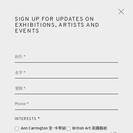
SIGN UP FOR UPDATES ON
EXHIBITIONS, ARTISTS AND
EVENTS
昇華
姓氏 *
Open a larger version of the followin
何鳳蓮
香港
2017年11月15日 - 2018年2月28日
名字 *
電郵 *
香港畫廊
Phone *
香港雲咸街44號雲咸商業中心26樓
CHLOE HO 何鳳蓮
週一至週五 11am – 7pm（公眾假期除外）
INTERESTS *
UNDER MY SHELL《我的外殼下》
,
2013
+852 2153 3812
hongkong@3812cap.com
Ann Carrington 安 · 卡寧頓
British Art 英國藝術
Chinese ink on rice paper 中國水墨、紙本