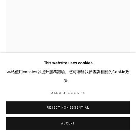
倫敦畫廊
倫敦女王道137號懷特利地下3號舖W2 4DB
週二至週日 11 - 7pm
HSIAO CHIN 蕭勤
+44 203 9821863
THE BEGINNING OF TAO-2《道之始-2》
,
1962
london@3812cap.com
Acrylic and ink on canvas 布上壓克力、墨水
This website uses cookies
70 x 50cm
本站使用cookies以提升服務體驗。您可聯絡我們查詢相關的Cookie政
策。
MANAGE COOKIES
查詢
©2026 3812 GALLERY. ALL RIGHTS RESERVED.
MANAGE COOKIES
更多圖片
網站設計 ARTLOGIC
(View a larger image of thumbnail 1 )
, currently selected.
, currently selected.
, currently selected.
(View a larger image of thumbnail 2 )
REJECT NON ESSENTIAL
ACCEPT