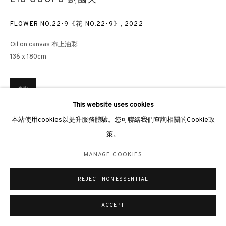
倫敦畫廊
FLOWER NO.22-9《花 NO.22-9》
,
2022
倫敦女王道137號懷特利地下3號舖W2 4DB
Oil on canvas 布上油彩
週二至週日 11 - 7pm
136 x 180cm
+44 203 9821863
london@3812cap.com
查詢
This website uses cookies
本站使用cookies以提升服務體驗。您可聯絡我們查詢相關的Cookie政
展覽
策。
MANAGE COOKIES
Daugavpils, Rothko Museum, Painting of Entropy: Liu Guofu Solo
Exhibition, 2026
©2026 3812 GALLERY. ALL RIGHTS RESERVED.
MANAGE COOKIES
「熵之繪：劉國夫個展」，罗斯科美術館，陶格夫匹爾斯，2026年
網站設計 ARTLOGIC
REJECT NON ESSENTIAL
Hong Kong, 3812 Gallery,
The Ascent: 15 Years of 3812 Gallery –
Anniversary Exhibition
, 2026
ACCEPT
「登峰·造極：3812畫廊⼗五週年⼤展」，3812畫廊，香港，2026年