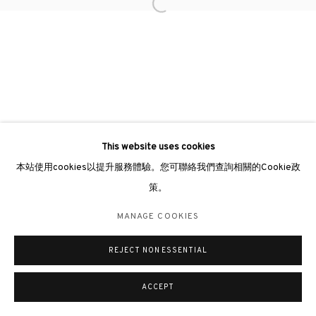
Open a larger version of the followin
倫敦畫廊
倫敦女王道137號懷特利地下3號舖W2 4DB
週二至週日 11 - 7pm
+44 203 9821863
london@3812cap.com
This website uses cookies
本站使用cookies以提升服務體驗。您可聯絡我們查詢相關的Cookie政
策。
MANAGE COOKIES
©2026 3812 GALLERY. ALL RIGHTS RESERVED.
MANAGE COOKIES
網站設計 ARTLOGIC
REJECT NON ESSENTIAL
ACCEPT
查詢
分享