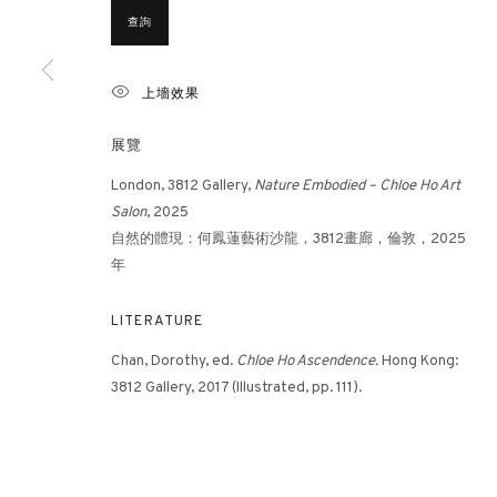
查詢
香港畫廊
倫敦畫廊
上墻效果
香港雲咸街44號雲咸商業中心26樓
倫敦女王道137號
展覽
週一至週五 11am – 7pm（公眾假期除外）
週二至週日 11 - 7
London, 3812 Gallery,
Nature Embodied – Chloe Ho Art
+852 2153 3812
+44 203 982186
Salon
, 2025
hongkong@3812cap.com
london@3812cap
⾃然的體現：何鳳蓮藝術沙龍，3812畫廊，倫敦，2025
年
MANAGE COOKIES
LITERATURE
©2026 3812 GALLERY. ALL RIGHTS RESERVED.
網站設計 ARTLOGI
Chan, Dorothy, ed.
Chloe Ho Ascendence.
Hong Kong:
3812 Gallery, 2017 (Illustrated, pp. 111).