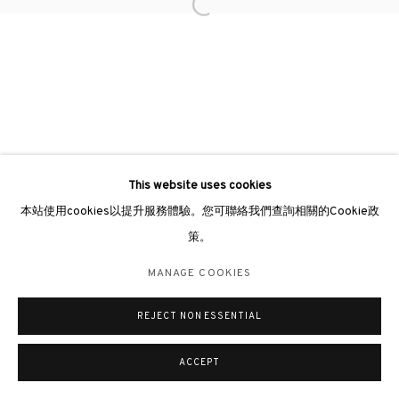
Open a larger version of the followin
倫敦畫廊
倫敦女王道137號懷特利地下3號舖W2 4DB
週二至週日 11 - 7pm
+44 203 9821863
london@3812cap.com
This website uses cookies
本站使用cookies以提升服務體驗。您可聯絡我們查詢相關的Cookie政
策。
MANAGE COOKIES
MANAGE COOKIES
©2026 3812 GALLERY. ALL RIGHTS RESERVED.
網站設計 ARTLOGIC
REJECT NON ESSENTIAL
ACCEPT
查詢
分享