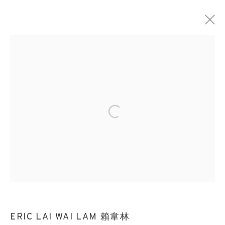
THE TREASURE HOUSE FAIR 2024
STAND 106
藝博會
2024年6月27日 - 7月2日
Open a larger version of the followin
香港畫廊
香港雲咸街44號雲咸商業中心26樓
週一至週五 11am – 7pm（公眾假期除外）
+852 2153 3812
ERIC LAI WAI LAM 賴韋林
hongkong@3812cap.com