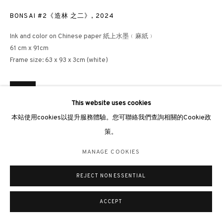
倫敦畫廊
BONSAI #2《造林 之二》
,
2024
倫敦女王道137號懷特利地下3號舖W2 4DB
Ink and color on Chinese paper 紙上水墨﹙麻紙﹚
週二至週日 11 - 7pm
61 cm x 91cm
Frame size: 63 x 93 x 3cm (white)
+44 203 9821863
london@3812cap.com
查詢
This website uses cookies
本站使用cookies以提升服務體驗。您可聯絡我們查詢相關的Cookie政
策。
MANAGE COOKIES
©2026 3812 GALLERY. ALL RIGHTS RESERVED.
MANAGE COOKIES
網站設計 ARTLOGIC
REJECT NON ESSENTIAL
ACCEPT