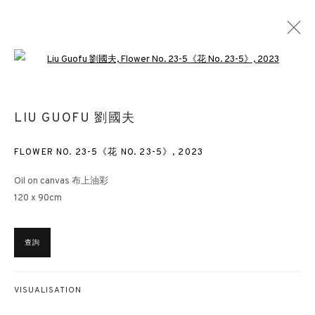
Open a larger version of the followin
登峰造極的「春季藝術沙龍」
LIU GUOFU 劉國夫
SPRING ART SALON
香港
2024年1月30日 - 3月1日
FLOWER NO. 23-5《花 NO. 23-5》
,
2023
Oil on canvas 布上油彩
120 x 90cm
香港畫廊
香港雲咸街44號雲咸商業中心26樓
查詢
週一至週五 11am – 7pm（公眾假期除外）
+852 2153 3812
VISUALISATION
hongkong@3812cap.com