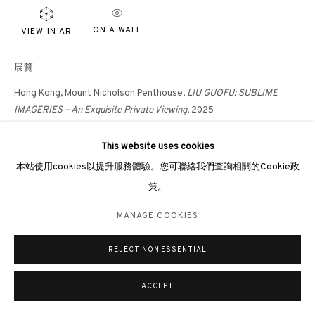
倫敦畫廊
ON A WALL
VIEW IN AR
倫敦女王道137號懷特利地下3號舖W2 4DB
週二至週日 11 - 7pm
展覽
+44 203 9821863
Hong Kong, Mount Nicholson Penthouse,
LIU GUOFU: SUBLIME
london@3812cap.com
IMAGERIES – An Exquisite Private Viewing
, 2025
「劉國夫：信山風華」尊品鑒賞展，Mount Nicholson頂層公寓，香
港，2025年
This website uses cookies
本站使用cookies以提升服務體驗。您可聯絡我們查詢相關的Cookie政
Abu Dhabi, Abu Dhabi Art Fair, 2024
策。
MANAGE COOKIES
Xiamen, Art Amoy Art Fair, Oct 2023
©2026 3812 GALLERY. ALL RIGHTS RESERVED.
MANAGE COOKIES
網站設計 ARTLOGIC
出版
REJECT NON ESSENTIAL
ACCEPT