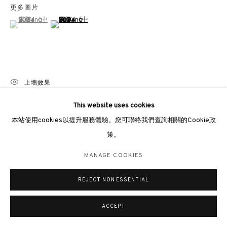
更多圖片
倫敦女王道137號懷特利地下3號舖W2 4DB
(View a larger image of thumbnail 1 )
, currently selected.
, currently selected.
, currently selected.
(View a larger image of thumbnail 2 )
週二至週日 11 - 7pm
+44 203 9821863
london@3812cap.com
上墻效果
This website uses cookies
MANAGE COOKIES
本站使用cookies以提升服務體驗。您可聯絡我們查詢相關的Cookie政
分享
©2026 3812 GALLERY. ALL RIGHTS RESERVED.
策。
網站設計 ARTLOGIC
MANAGE COOKIES
REJECT NON ESSENTIAL
ACCEPT