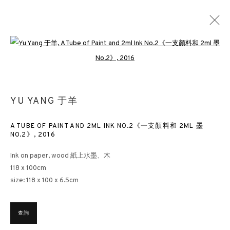
Open a larger version of the followin
于羊
概覽
作品
展覽
新聞
報導
出版
BLOG
YU YANG 于羊
A TUBE OF PAINT AND 2ML INK NO.2《一支顏料和 2ML 墨
香港畫廊
NO.2》
,
2016
香港雲咸街44號雲咸商業中心26樓
Ink on paper, wood 紙上水墨、木
118 x 100cm
週一至週五 11am – 7pm（公眾假期除外）
size: 118 x 100 x 6.5cm
+852 2153 3812
hongkong@3812cap.com
查詢
倫敦畫廊