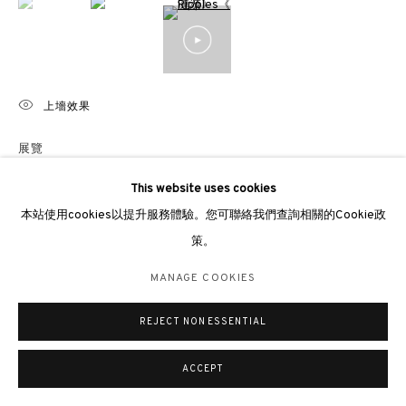
倫敦女王道137號懷特利地下3號舖W2 4DB
週二至週日 11 - 7pm
+44 203 9821863
london@3812cap.com
上墻效果
展覽
Hong Kong, 3812 Gallery,
Summer-Scape,
21 August-13 September
This website uses cookies
2024
MANAGE COOKIES
本站使用cookies以提升服務體驗。您可聯絡我們查詢相關的Cookie政
香港，3812畫廊，
Summer-Scape
，2024
©2026 3812 GALLERY. ALL RIGHTS RESERVED.
策。
網站設計 ARTLOGIC
MANAGE COOKIES
分享
REJECT NON ESSENTIAL
ACCEPT