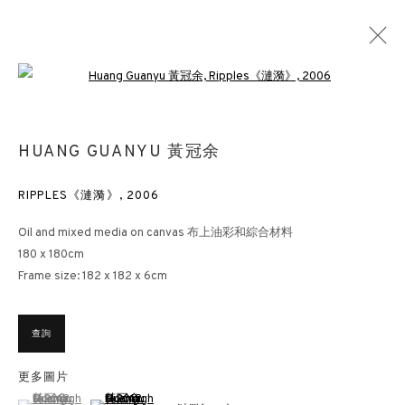
Open a larger version of the followin
黃冠余
HUANG GUANYU 黃冠余
概覽
作品
展覽
出版
BLOG
RIPPLES《漣漪》
,
2006
Oil and mixed media on canvas 布上油彩和綜合材料
香港畫廊
180 x 180cm
香港雲咸街44號雲咸商業中心26樓
Frame size: 182 x 182 x 6cm
週一至週五 11am – 7pm（公眾假期除外）
+852 2153 3812
查詢
hongkong@3812cap.com
更多圖片
倫敦畫廊
(View a larger image of thumbnail 1 )
, currently selected.
, currently selected.
, currently selected.
(View a larger image of thumbnail 2 )