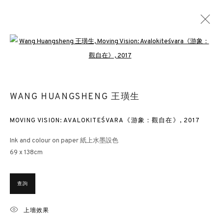
Open a larger version of the followin
王璜生
概覽
作品
展覽
新聞
出版
文檔
BLOG
WANG HUANGSHENG 王璜生
MOVING VISION: AVALOKITEŚVARA《游象：觀自在》
,
2017
香港畫廊
Ink and colour on paper 紙上水墨設色
香港雲咸街44號雲咸商業中心26樓
69 x 138cm
週一至週五 11am – 7pm（公眾假期除外）
+852 2153 3812
查詢
hongkong@3812cap.com
倫敦畫廊
上墻效果