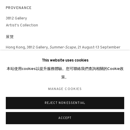
倫敦女王道137號懷特利地下3號舖W2 4DB
PROVENANCE
週二至週日 11 - 7pm
3812 Gallery
+44 203 9821863
Artist's Collection
london@3812cap.com
展覽
Hong Kong, 3812 Gallery,
Summer-Scape,
21 August-13 September
2024
This website uses cookies
香港，3812畫廊，
Summer-Scape
，2024
MANAGE COOKIES
本站使用cookies以提升服務體驗。您可聯絡我們查詢相關的Cookie政
©2026 3812 GALLERY. ALL RIGHTS RESERVED.
Hong Kong, 3812 Gallery,
Blessing
, 2022
策。
網站設計 ARTLOGIC
Hong Kong, 3812 Gallery,
More than Ink,
2020
MANAGE COOKIES
Hong Kong, Hong Kong Arts Centre,
Wang Huangsheng: Lifelines
,
REJECT NON ESSENTIAL
2019
ACCEPT
出版