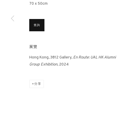
70 x 50cm
香港畫廊
倫敦畫廊
香港雲咸街44號雲咸商業中心26樓
倫敦女王道137號
查詢
週一至週五 11am – 7pm（公眾假期除外）
週二至週日 11 - 7
+852 2153 3812
+44 203 982186
hongkong@3812cap.com
london@3812cap
展覽
Hong Kong, 3812 Gallery,
En Route: UAL HK Alumni
Group Exhibition
, 2024
MANAGE COOKIES
©2026 3812 GALLERY. ALL RIGHTS RESERVED.
網站設計 ARTLOGI
分享