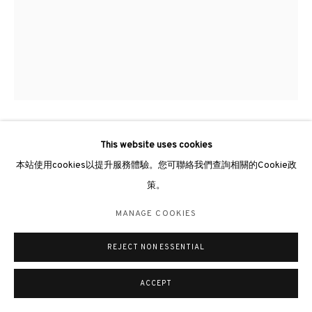
倫敦女王道137號懷特利地下3號舖W2 4DB
週二至週日 11 - 7pm
+44 203 9821863
london@3812cap.com
This website uses cookies
THOMAS NGAN 顏耀明
MANAGE COOKIES
本站使用cookies以提升服務體驗。您可聯絡我們查詢相關的Cookie政
©2026 3812 GALLERY. ALL RIGHTS RESERVED.
JUST RIGHT《恰好》
,
2024
策。
網站設計 ARTLOGIC
Oil on linen 布上油彩
MANAGE COOKIES
132 x 101.6cm
REJECT NON ESSENTIAL
查詢
ACCEPT