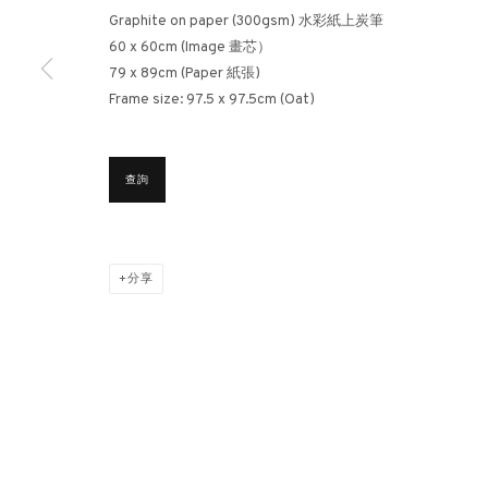
Graphite on paper (300gsm) 水彩紙上炭筆
香港畫廊
倫敦畫廊
60 x 60cm (Image 畫芯）
79 x 89cm (Paper 紙張)
香港雲咸街44號雲咸商業中心26樓
倫敦女王道137號
Frame size: 97.5 x 97.5cm (Oat)
週一至週五 11am – 7pm（公眾假期除外）
週二至週日 11 - 7
+852 2153 3812
+44 203 982186
hongkong@3812cap.com
london@3812cap
查詢
MANAGE COOKIES
分享
©2026 3812 GALLERY. ALL RIGHTS RESERVED.
網站設計 ARTLOGI