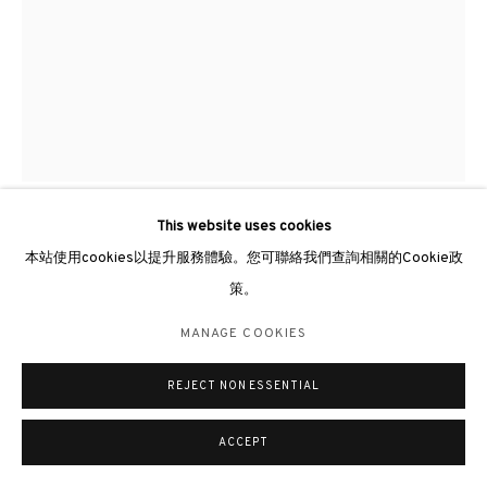
倫敦女王道137號懷特利地下3號舖W2 4DB
週二至週日 11 - 7pm
+44 203 9821863
london@3812cap.com
This website uses cookies
MANAGE COOKIES
LIU YANGWEN 劉養聞
本站使用cookies以提升服務體驗。您可聯絡我們查詢相關的Cookie政
©2026 3812 GALLERY. ALL RIGHTS RESERVED.
策。
15-8-24
,
2024
網站設計 ARTLOGIC
MANAGE COOKIES
Oil on canvas 布上油彩
160 × 120cm
REJECT NON ESSENTIAL
ACCEPT
查詢