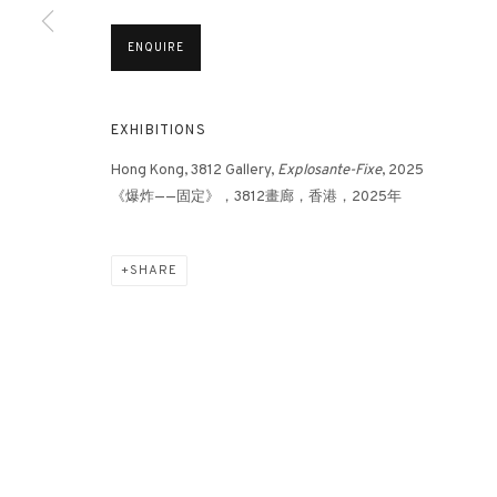
ENQUIRE
EXHIBITIONS
Hong Kong, 3812 Gallery,
Explosante-Fixe
, 2025
《爆炸——固定》，3812畫廊，香港，2025年
THE W
SHARE